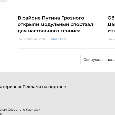
В районе Путина Грозного
Об
открыли модульный спортзал
Да
для настольного тенниса
из
04 ноября, 15:16
Общество
04 н
Следующая ново
атериалов
Реклама на портале
ртал Северного Кавказа»
».