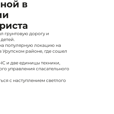
ной в
ии
уриста
л грунтовую дорогу и
 детей.
 на популярную локацию на
в Урупском районе, где сошел
С и две единицы техники,
ого управления спасательного
ться с наступлением светлого