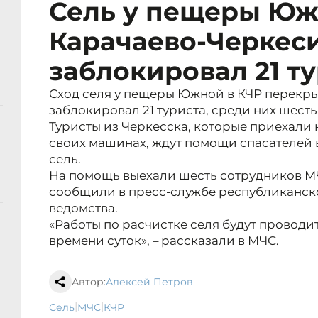
Сель у пещеры Юж
Карачаево-Черкес
заблокировал 21 т
Сход селя у пещеры Южной в КЧР перекры
заблокировал 21 туриста, среди них шесть
Туристы из Черкесска, которые приехали
своих машинах, ждут помощи спасателей 
сель.
На помощь выехали шесть сотрудников МЧ
сообщили в пресс-службе республиканск
ведомства.
«Работы по расчистке селя будут проводи
времени суток», – рассказали в МЧС.
Автор:
Алексей Петров
|
|
сель
МЧС
КЧР