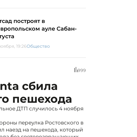
тсад построят в
авропольском ауле Сабан-
туста
оября, 19:26
Общество
999
nta сбила
го пешехода
льное ДТП случилось 4 ноября
тороны переулка Ростовского в
л наезд на пешехода, который
хода без световозвращающих