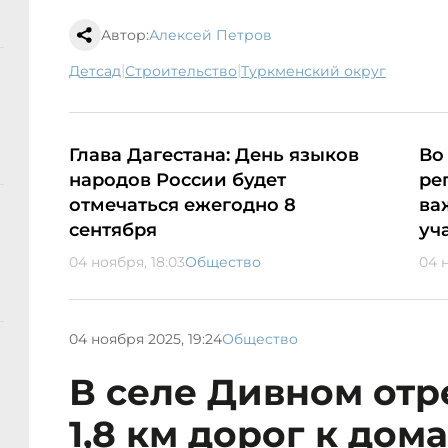
Автор:
Алексей Петров
|
|
детсад
строительство
Туркменский округ
Глава Дагестана: День языков
Во
народов России будет
ре
отмечаться ежегодно 8
ва
сентября
уч
04 ноября, 18:03
Общество
04 н
04 ноября 2025, 19:24
Общество
В селе Дивном от
1,8 км дорог к дом