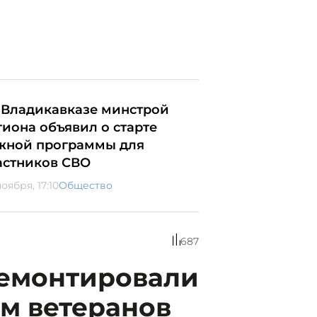
 Владикавказе минстрой
гиона объявил о старте
жной программы для
астников СВО
оября, 17:10
Общество
687
ремонтировали
ам ветеранов