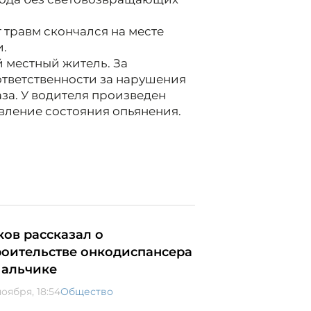
 травм скончался на месте
.
 местный житель. За
ответственности за нарушения
за. У водителя произведен
вление состояния опьянения.
ков рассказал о
роительстве онкодиспансера
Нальчике
оября, 18:54
Общество