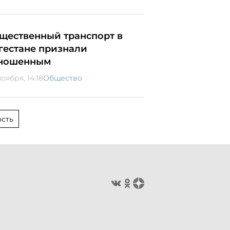
щественный транспорт в
гестане признали
ношенным
оября, 14:18
Общество
сть