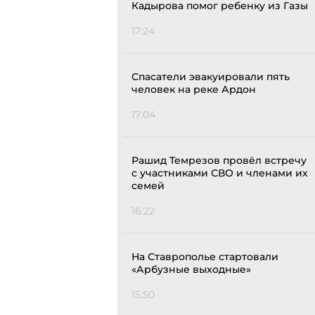
Кадырова помог ребенку из Газы
17:24
Спасатели эвакуировали пять
человек на реке Ардон
17:04
Рашид Темрезов провёл встречу
с участниками СВО и членами их
семей
16:22
На Ставрополье стартовали
«Арбузные выходные»
15:50