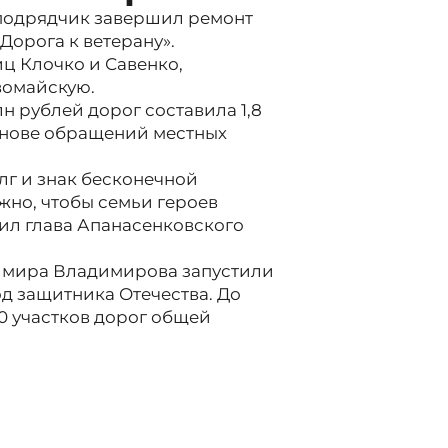
 подрядчик завершил ремонт
Дорога к ветерану».
ц Клочко и Савенко,
вомайскую.
 рублей дорог составила 1,8
снове обращений местных
лг и знак бесконечной
жно, чтобы семьи героев
етил глава Апанасенковского
имира Владимирова запустили
од защитника Отечества. До
0 участков дорог общей