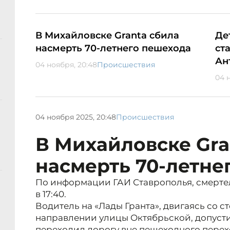
В Михайловске Granta сбила
Де
насмерть 70-летнего пешехода
ст
Ан
04 ноября, 20:48
Происшествия
04 н
04 ноября 2025, 20:48
Происшествия
В Михайловске Gra
насмерть 70-летне
По информации ГАИ Ставрополья, смерте
в 17:40.
Водитель на «Лады Гранта», двигаясь со с
направлении улицы Октябрьской, допусти
переходил дорогу вне пешеходного пере