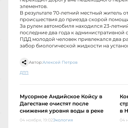
элементов.
В результате 70-летний местный житель от
происшествия до приезда скорой помощи
За рулем автомобиля находился 23-летний
последние два года к административной 
ПДД молодой человек привлекался два ра
забор биологической жидкости на устано
Автор:
Алексей Петров
ДТП
Мусорное Андийское Койсу в
Ко
Дагестане очистят после
ст
снижения уровня воды в реке
в 
04 ноября, 19:02
Экология
04 н