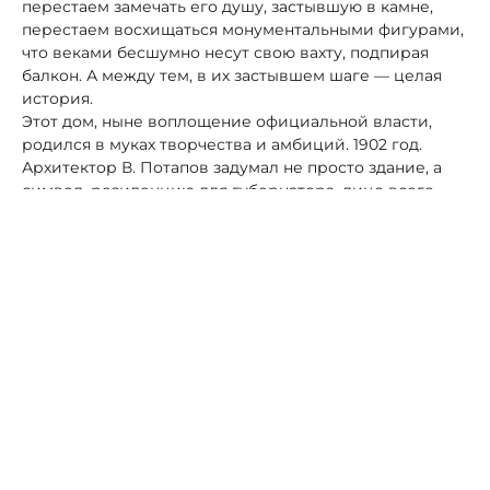
перестаем замечать его душу, застывшую в камне,
перестаем восхищаться монументальными фигурами,
что веками бесшумно несут свою вахту, подпирая
балкон. А между тем, в их застывшем шаге — целая
история.
Этот дом, ныне воплощение официальной власти,
родился в муках творчества и амбиций. 1902 год.
Архитектор В. Потапов задумал не просто здание, а
символ, резиденцию для губернатора, лицо всего
губернского города. Но с первого раза выйти
достойно не получилось — ответственные лица
воротили носы, требовали чего-то знакового,
величественного. И тогда к работе подключили
архитектора Г. Кускова.
Два таланта, слившиеся в одном порыве, породили на
свет эту импозантную красоту. Именно в этой
творческой борьбе, в стремлении поразить и
удовлетворить самый взыскательный вкус, и родился
тот самый чарующий образ: женские фигуры,
взвалившие на свои хрупкие плечи тяжесть
каменного балкона.
Эти загадочные стражи — не просто украшение. Это