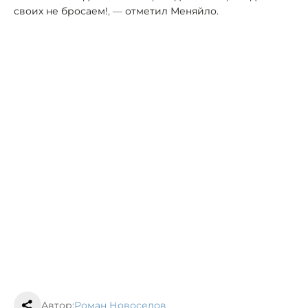
своих не бросаем!
, —
отметил Меняйло.
Автор:
Роман Новоселов