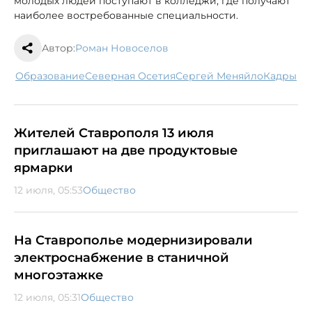
молодых людей поступают в колледжи, где получают
наиболее востребованные специальности.
Автор:
Роман Новоселов
образование
Северная Осетия
Сергей Меняйло
кадры
Жителей Ставрополя 13 июля
приглашают на две продуктовые
ярмарки
12 июля, 05:53
Общество
На Ставрополье модернизировали
электроснабжение в станичной
многоэтажке
12 июля, 05:31
Общество