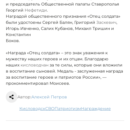
и председатель Общественной палаты Ставрополья
Георгий
Нефетиди
.
Наградой общественного признания «Отец солдата»
были удостоены Сергей Балян, Григорий
Заскевич
,
Игорь Ивченко, Салих Кубанов, Михаил Тришин и
Константин
Боков.
«Награда «Отец солдата» – это знак уважения к
мужеству наших героев и их отцам. Благодарю
наших
кисловодчан
за те силы, которые они вложили
в воспитание сыновей. Медаль
- заслуженная награда
за воспитание героев и патриотов России», —
прокомментировал Моисеев.
Автор:
Алексей Петров
Кисловодск
СВО
патриотизм
награждение