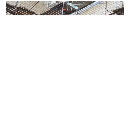
Фото: Ставропольский фонд капремонта
По итогам электронного аукциона контракт на 86,7
миллиона рублей получило ремонтно-строительное
предприятие «Атлант». Работы охватят десять домов в
Будённовске, один — в селе Левокумском и три — в
Нефтекумском округе. Всего предстоит обновить 23
конструктивных элемента: пять крыш, пять фасадов и
тринадцать внутридомовых инженерных систем
водоснабжения, теплоснабжения и водоотведения.
В рамках региональной программы это ограниченный