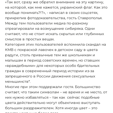
«Так вот, сразу же обратил внимание на эту картину,
на которой, как мне кажется, украинский флаг. Как это
вообще понимать?!?», - написал в своих соцсетях,
прикрепив фотодоказательства, гость Ставрополья.
Между тем пользователи медиа по-разному
отреагировали на возмущение сибиряка. Одни
считают, что не стоит искать скрытых или глубинных
смыслов в простых вещах.
Категория этих пользователей вспомнила скандал на
КМВ с покраской лавочек в детском саду в цвета
радуги, столь привычные тем же школьникам и
малышам в период советских времен, но ставших
«враждебными» для некоторых особо бдительных
граждан в современный период истории из-за
запрещенного в России движения сексуальных
меньшинств*.
Многие при этом поддержали гостя. Большинство
считает, что таким символам – не время и не место, от
них нужно избавляться – так как сейчас подобные
цвета действительно могут объективно выступать
большим раздражителем. Хотя иногда цвет – это