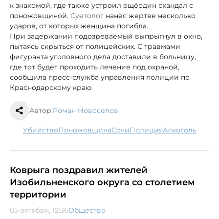
к знакомой, где также устроил ещё
один скандал с
поножовщиной.
Суетолог
нанёс жертве несколько
ударов, от которых женщина погибла.
При задержании подозреваемый выпрыгнул в окно,
пытаясь скрыться от полицейских. С травмами
фигуранта уголовного дела доставили в больницу,
где тот будет проходить лечение под охраной,
сообщила пресс-служба управления полиции по
Краснодарскому краю.
Автор:
Роман Новоселов
убийство
поножовщина
Сочи
полиция
алкоголь
Коврыга поздравил жителей
Изобильненского округа со столетием
территории
05 октября, 12:36
Общество