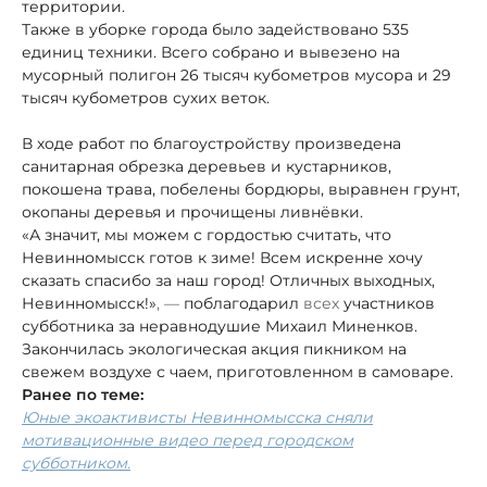
территории.
Также в уборке города было задействовано 535
единиц техники. Всего собрано и вывезено на
мусорный полигон 26 тысяч кубометров мусора и 29
тысяч кубометров сухих веток.
В ходе работ по благоустройству произведена
санитарная обрезка деревьев и кустарников,
покошена трава, побелены бордюры, выравнен грунт,
окопаны деревья и прочищены ливнёвки.
«А значит, мы можем с гордостью считать, что
Невинномысск готов к зиме! Всем искренне хочу
сказать спасибо за наш город! Отличных выходных,
Невинномысск!»
, —
поблагодарил
всех
участников
субботника за неравнодушие Михаил Миненков.
Закончилась экологическая акция пикником на
свежем воздухе с чаем, приготовленном в самоваре.
Ранее по теме:
Юные экоактивисты Невинномысска сняли
мотивационные видео перед городском
субботником.