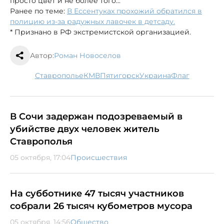
просто цвет и не более того...
Ранее по теме:
В Ессентуках прохожий обратился в
полицию из-за радужных лавочек в детсаду.
* Признано в РФ экстремистской организацией.
Автор:
Роман Новоселов
Ставрополье
КМВ
Пятигорск
Украина
флаг
В Сочи задержан подозреваемый в
убийстве двух человек житель
Ставрополья
05 октября, 17:04
Происшествия
На субботнике 47 тысяч участников
собрали 26 тысяч кубометров мусора
05 октября, 14:56
Общество