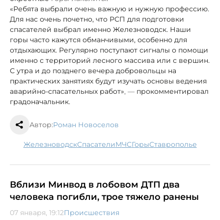
«Ребята выбрали очень важную и нужную профессию.
Для нас очень почетно, что РСП для подготовки
спасателей выбрал именно Железноводск. Наши
горы часто кажутся обманчивыми, особенно для
отдыхающих. Регулярно поступают сигналы о помощи
именно с территорий лесного массива или с вершин.
С утра и до позднего вечера добровольцы на
практических занятиях будут изучать основы ведения
аварийно-спасательных работ»
, —
прокомментировал
градоначальник.
Автор:
Роман Новоселов
Железноводск
спасатели
МЧС
горы
Ставрополье
Вблизи Минвод в лобовом ДТП два
человека погибли, трое тяжело ранены
07 января, 19:12
Происшествия