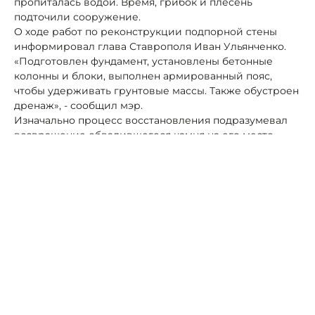
пропиталась водой. Время, грибок и плесень
подточили сооружение.
О ходе работ по реконструкции подпорной стены
информировал глава Ставрополя Иван Ульянченко.
«Подготовлен фундамент, установлены бетонные
колонны и блоки, выполнен армированный пояс,
чтобы удерживать грунтовые массы. Также обустроен
дренаж», - сообщил мэр.
Изначально процесс восстановления подразумевал
возвращение обвалившегося камня на его место.
Однако экспертизы показали сильную изношенность
этого строительного материала. Его вторичное
использование оказалось невозможным.
«Решено использовать аналогичный материал,
прочный. Визуально он идентичен старому», - пояснил
Ульченко, добавив, что вся стена будет облицована
природным камнем - ракушечником.
Если погода позволит, подпорная стена будет готова к
сентябрю.
Автор:
Роман Новоселов