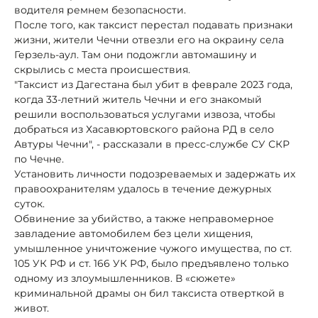
водителя ремнем безопасности.
После того, как таксист перестал подавать признаки
жизни, жители Чечни отвезли его на окраину села
Герзель-аул. Там они подожгли автомашину и
скрылись с места происшествия.
"Таксист из Дагестана был убит в феврале 2023 года,
когда 33-летний житель Чечни и его знакомый
решили воспользоваться услугами извоза, чтобы
добраться из Хасавюртовского района РД в село
Автуры Чечни", - рассказали в пресс-службе СУ СКР
по Чечне.
Установить личности подозреваемых и задержать их
правоохранителям удалось в течение дежурных
суток.
Обвинение за убийство, а также неправомерное
завладение автомобилем без цели хищения,
умышленное уничтожение чужого имущества, по ст.
105 УК РФ и ст. 166 УК РФ, было предъявлено только
одному из злоумышленников. В «сюжете»
криминальной драмы он бил таксиста отверткой в
живот.