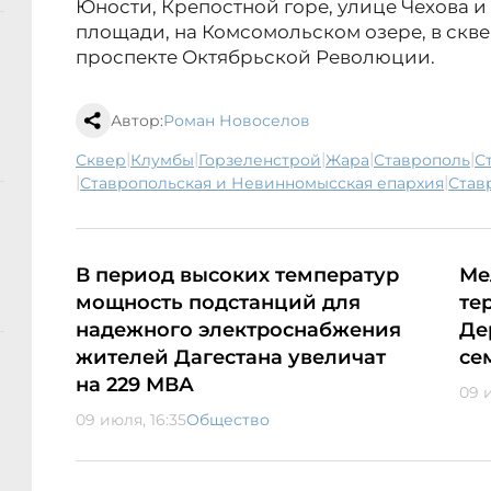
Юности, Крепостной горе, улице Чехова 
площади, на Комсомольском озере, в скве
проспекте Октябрьской Революции.
Автор:
Роман Новоселов
|
|
|
|
|
сквер
клумбы
Горзеленстрой
жара
Ставрополь
|
|
Ставропольская и Невинномысская епархия
Ста
В период высоких температур
Ме
мощность подстанций для
те
надежного электроснабжения
Де
жителей Дагестана увеличат
се
на 229 МВА
09 
09 июля, 16:35
Общество