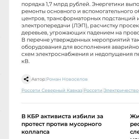
порядка 1,7 млрд рублей. Энергетики вып
ремонты основного и вспомогательного 
центров, трансформаторных подстанций 
электропередачи (ЛЭП), расчистку просек
деревьев, угрожающих падением на пров
В перечне утвержденных мероприятий та
оборудования для восполнения аварийног
схем электроснабжения и недопущения пер
кВ.
Автор:
Роман Новоселов
|
|
Россети Северный Кавказ
Россети
электричество
В КБР активиста избили за
Жи
протест против мусорного
ре
коллапса
сл