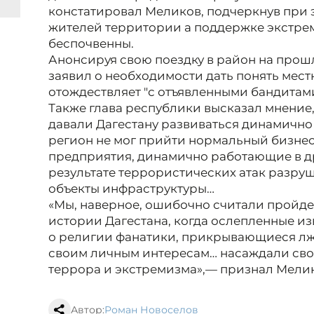
констатировал Меликов, подчеркнув при 
жителей территории а поддержке экстре
беспочвенны.
Анонсируя свою поездку в район на прош
заявил о необходимости дать понять мест
отождествляет "с отъявленными бандитами
Также глава республики высказал мнение,
давали Дагестану развиваться динамично 
регион не мог прийти нормальный бизнес
предприятия, динамично работающие в др
результате террористических атак разру
объекты инфраструктуры…
«Мы, наверное, ошибочно считали пройде
истории Дагестана, когда ослепленные 
о религии фанатики, прикрывающиеся лж
своим личным интересам… насаждали сво
террора и экстремизма»,— признал Мели
Автор:
Роман Новоселов