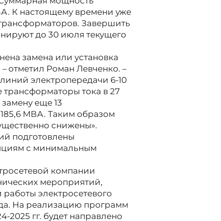
 Суммарная мощность
ВА. К настоящему времени уже
 трансформаторов. Завершить
нируют до 30 июля текущего
нена замена или установка
– отметил Роман Левченко. –
линий электропередачи 6-10
 трансформаторы тока в 27
 замену еще 13
85,6 МВА. Таким образом
ущественно снижены».
ний подготовлены
анциям с минимальным
тросетевой компании
нических мероприятий,
 работы электросетевого
ода. На реализацию программ
4-2025 гг. будет направлено