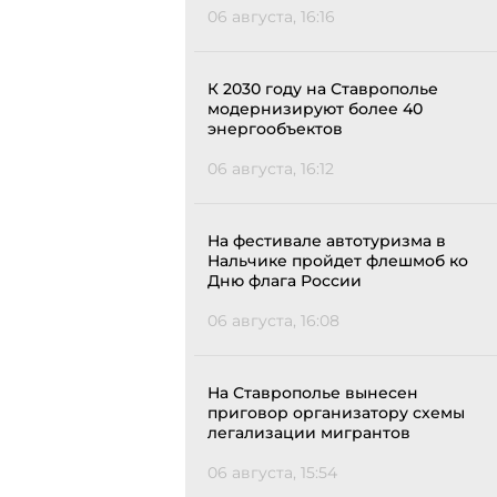
06 августа, 16:16
К 2030 году на Ставрополье
модернизируют более 40
энергообъектов
06 августа, 16:12
На фестивале автотуризма в
Нальчике пройдет флешмоб ко
Дню флага России
06 августа, 16:08
На Ставрополье вынесен
приговор организатору схемы
легализации мигрантов
06 августа, 15:54