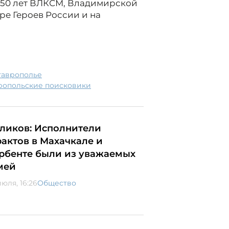
и 50 лет ВЛКСМ, Владимирской
ре Героев России и на
Ставрополье
вропольские поисковики
ликов: Исполнители
рактов в Махачкале и
рбенте были из уважаемых
мей
июля, 16:26
Общество