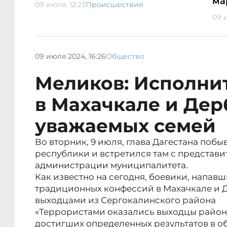
ма
09 июля, 12:23
Происшествия
09 
09 июля 2024, 16:26
Общество
Меликов: Исполнит
в Махачкале и Дер
уважаемых семей
Во вторник, 9 июля, глава Дагестана поб
республики и встретился там с представ
администрации муниципалитета.
Как известно на сегодня, боевики, напав
традиционных конфессий в Махачкале и Д
выходцами из Сергокалинского района
«Террористами оказались выходцы района
достигших определенных результатов в общ