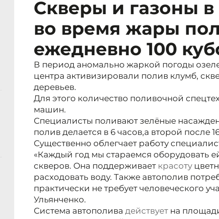
Скверы и газоны в
во время жары по
ежедневно 100 ку
В период аномально жаркой погоды озел
центра активизировали полив клумб, скве
деревьев.
Для этого количество поливочной спецте
машин.
Специалисты поливают зелёные насаждени
полив делается в 6 часов,
а второй после 16
Существенно облегчает работу специалис
«Каждый год мы стараемся оборудовать ей
скверов. Она поддерживает
красоту
цветн
расходовать воду. Также автополив потре
практически не требует человеческого уча
Ульянченко.
Система автополива
действует
на площади