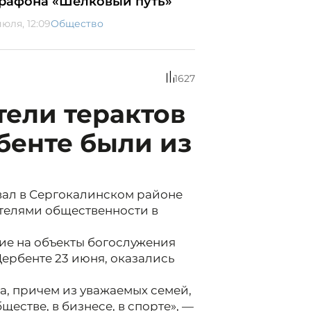
рафона «Шелковый путь»
июля, 12:09
Общество
1627
ели терактов
бенте были из
ывал в Сергокалинском районе
ителями общественности в
шие на объекты богослужения
ербенте 23 июня, оказались
, причем из уважаемых семей,
естве, в бизнесе, в спорте», —