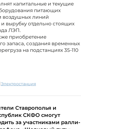
олнят капитальные и текущие
оборудования питающих
и воздушных линий
 и вырубку отдельно стоящих
ода ЛЭП.
кже приобретение
о запаса, создания временных
егруза на подстанциях 35-110
|
электростанция
тели Ставрополья и
спублик СКФО смогут
едить за участниками ралли-