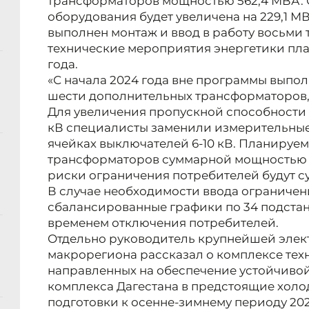
трансформаторов мощностью 562,4 МВА.
оборудования будет увеличена на 229,1 М
выполнен монтаж и ввод в работу восьми
технические мероприятия энергетики пла
года.
«С начала 2024 года вне программы выпол
шести дополнительных трансформаторов, 
Для увеличения пропускной способности 
кВ специалисты заменили измерительные
ячейках выключателей 6-10 кВ. Планируем
трансформаторов суммарной мощностью 1
риски ограничения потребителей будут с
В случае необходимости ввода ограниче
сбалансированные графики по 34 подст
временем отключения потребителей.
Отдельно руководитель крупнейшей элек
макрорегиона рассказал о комплексе тех
направленных на обеспечение устойчивой
комплекса Дагестана в предстоящие хол
подготовки к осенне-зимнему периоду 202