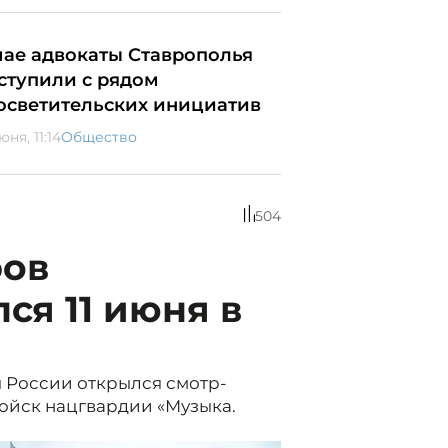
мае адвокаты Ставрополья
ступили с рядом
осветительских инициатив
юня, 11:14
Общество
504
ров
ся 11 июня в
я России открылся смотр-
войск нацгвардии «Музыка.