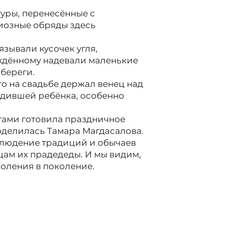
уры, перенесённые с
иозные обряды здесь
зывали кусочек угля,
ождённому надевали маленькие
береги.
о на свадьбе держал венец над
одившей ребёнка, особенно
угами готовила праздничное
оделилась Тамара Магдасалова.
блюдение традиций и обычаев
цам их прадедеды. И мы видим,
коления в поколение.