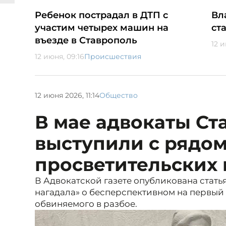
Ребенок пострадал в ДТП с
Вл
участим четырех машин на
ст
въезде в Ставрополь
12 и
12 июня, 09:16
Происшествия
12 июня 2026, 11:14
Общество
В мае адвокаты Ст
выступили с рядо
просветительских
В Адвокатской газете опубликована стать
нагадала» о бесперспективном на первый 
обвиняемого в разбое.