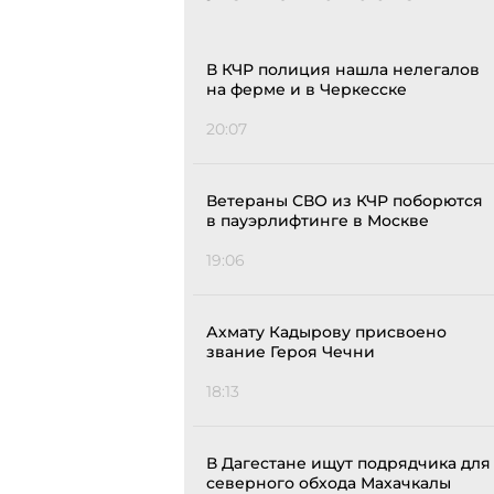
В КЧР полиция нашла нелегалов
на ферме и в Черкесске
20:07
Ветераны СВО из КЧР поборются
в пауэрлифтинге в Москве
19:06
Ахмату Кадырову присвоено
звание Героя Чечни
18:13
В Дагестане ищут подрядчика для
северного обхода Махачкалы