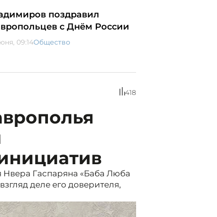
адимиров поздравил
авропольцев с Днём России
юня, 09:14
Общество
418
аврополья
м
 инициатив
я Нвера Гаспаряна «Баба Люба
взгляд деле его доверителя,