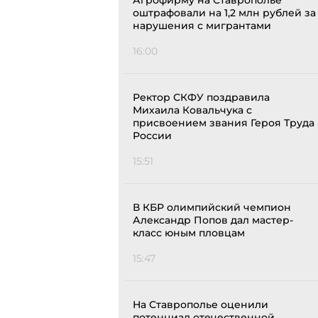
Агрофирму на Ставрополье
оштрафовали на 1,2 млн рублей за
нарушения с мигрантами
16:00
Ректор СКФУ поздравила
Михаила Ковальчука с
присвоением звания Героя Труда
России
15:51
В КБР олимпийский чемпион
Александр Попов дал мастер-
класс юным пловцам
15:47
На Ставрополье оценили
потенциал отечественной