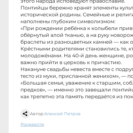
этого народа исповедуют православие.
Понтийцы бережно хранят элементы культ
исторической родины. Семейные и религ
наполнены глубоким символизмом:
«При рождении ребёнка к колыбели привя
обёрнутый алой тканью, а на руку новор
браслеты из разноцветных камней — как о
Крёстными родителями становились те, кт
молодожёнами. На 40-й день женщине, р
важно прийти в церковь к причастию.
Накануне свадьбы невеста вместе с подр
тесто из муки, присланной женихом», — п
«Большая семья, уважение к старшим, со
предков», — именно это завещали понтий
как трепетно эта память передаётся из по
Автор:
Алексей Петров
Росреестр