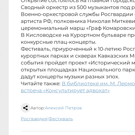
Открытие состоялось на главной городск
Сводный оркестр из 500 музыкантов под 
Военно-оркестровой службы Росгвардии 
артиста РФ, полковника Николая Миткеви
церемониальный марш «Граф Комаровский
В Кисловодске на Курортном бульваре пр
конкурсные плац-концерты.
Фестиваль, приуроченный к 10-летию Рос
курортных парках и скверах Кавказских 
события пройдет проект «Исторический м
открытых площадках Национального парк
дадут концерты музыки разных эпох.
Читайте также:
В библиотеке им. М. Лерм
встреча «Консультирует адвокат»
Автор:
Алексей Петров
|
Росгвардия
фестиваль