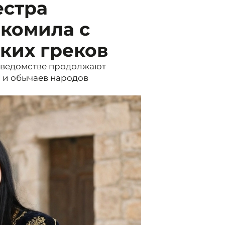
естра
акомила с
ких греков
в ведомстве продолжают
й и обычаев народов