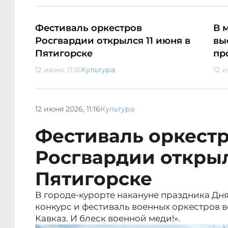
Фестиваль оркестров
В 
Росгвардии открылся 11 июня в
вы
Пятигорске
пр
12 июня, 11:16
Культура
12 и
12 июня 2026, 11:16
Культура
Фестиваль оркест
Росгвардии открыл
Пятигорске
В городе-курорте накануне праздника Дн
конкурс и фестиваль военных оркестров 
Кавказ. И блеск военной меди!».