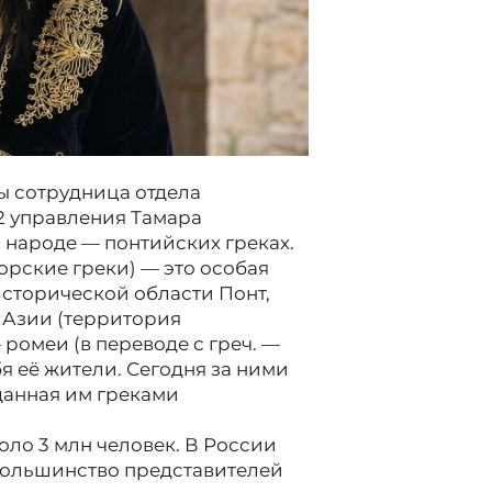
 сотрудница отдела
2 управления Тамара
 народе — понтийских греках.
рские греки) — это особая
исторической области Понт,
 Азии (территория
ромеи (в переводе с греч. —
я её жители. Сегодня за ними
данная им греками
оло 3 млн человек. В России
 Большинство представителей