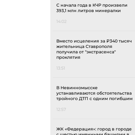
С начала года в КЧР произвели
393,1 млн литров минералки
14:02
Вместо исцеления за ₽340 тысяч
жительница Ставрополя
получила от "экстрасенса"
проклятия
13:51
В Невинномысске
устанавливаются обстоятельства
тройного ДТП с одним погибшим
12:57
ЖК «Федерация»: город в городе
с шестью именными башнями в