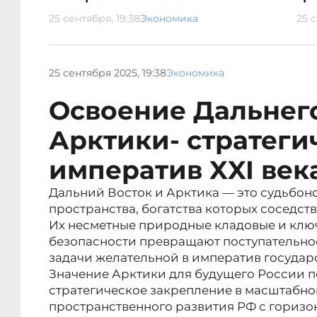
25 сентября, 19:38
Экономика
25 с
25 сентября 2025, 19:38
Экономика
Освоение Дальнего
Арктики- стратеги
императив XXI век
Дальний Восток и Арктика — это судьбон
пространства, богатства которых соседств
Их несметные природные кладовые и клю
безопасности превращают поступательное
задачи желательной в императив государ
Значение Арктики для будущего России 
стратегическое закрепление в масштабно
пространственного развития РФ с горизо