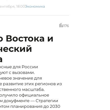
ентября, 18:00
Экономика
1176
 Востока и
ческий
а
осные для России
уют с вызовами.
чевое значение для
 развитие этих регионов из
ственного масштаба.
получило официальное
м докуфменте — Стратегии
нтом планирования до 2030