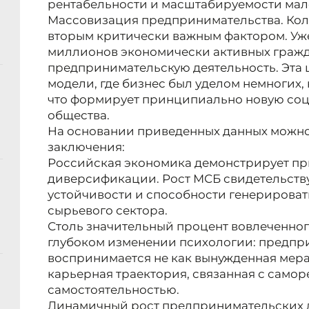
рентабельности и масштабируемости мало
Массовизация предпринимательства. Кол
вторым критически важным фактором. Уже
миллионов экономически активных гражд
предпринимательскую деятельность. Эта 
модели, где бизнес был уделом немногих, 
что формирует принципиально новую соц
общества.
На основании приведенных данных можн
заключения:
Российская экономика демонстрирует пр
диверсификации. Рост МСБ свидетельству
устойчивости и способности генерироват
сырьевого сектора.
Столь значительный процент вовлеченног
глубоком изменении психологии: предпр
воспринимается не как вынужденная мера,
карьерная траектория, связанная с само
самостоятельностью.
Динамичный рост предпринимательских д