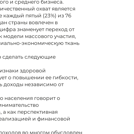
го и среднего бизнеса.
ичественный охват является
 каждый пятый (23%) из 76
ан страны вовлечен в
цифра знаменует переход от
к модели массового участия,
иально-экономическую ткань
о сделать следующие
изнаки здоровой
ет о повышении ее гибкости,
ь доходы независимо от
о населения говорит о
инимательство
 а как перспективная
реализацией и финансовой
оходов во многом обусловлен