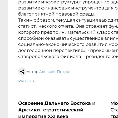
развитие инфраструктуры: упрощение ад
развитие финансовых инструментов для р
благоприятной правовой среды.
Таким образом, текущая ситуация выходит
статистического отчета. Она отражает фу
которого предпринимательский класс ст
способной оказывать существенное влиян
социально-экономического развития Рос
долгосрочной перспективе», - прокомме
Ставропольского филиала Президентско
Автор:
Алексей Петров
РАНХиГС
Освоение Дальнего Востока и
Мо
Арктики- стратегический
Ст
императив XXI века
гр