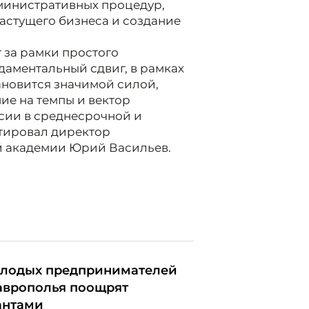
министративных процедур,
астущего бизнеса и создание
 за рамки простого
ндаментальный сдвиг, в рамках
ановится значимой силой,
ие на темпы и вектор
сии в среднесрочной и
нтировал директор
й академии Юрий Васильев.
лодых предпринимателей
аврополья поощрят
антами