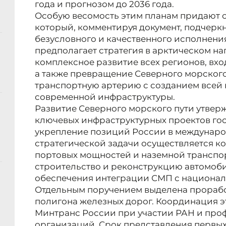
года и прогнозом до 2036 года.
Особую весомость этим планам придают 
который, комментируя документ, подчерк
безусловного и качественного исполнения
предполагает стратегия в арктическом на
комплексное развитие всех регионов, вхо
а также превращение Северного морског
транспортную артерию с созданием всей 
современной инфраструктуры.
Развитие Северного морского пути утверж
ключевых инфраструктурных проектов гос
укрепление позиций России в международ
стратегической задачи осуществляется 
портовых мощностей и наземной транспор
строительство и реконструкцию автомоби
обеспечения интеграции СМП с национал
Отдельным поручением выделена прорабо
полигона железных дорог. Координация э
Минтранс России при участии РАН и пр
организаций. Срок представления первых