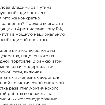
слова Владимира Путина,
нул необходимость его
. Что же конкретно
правлении? Прежде всего, это
дящих в Арктическую зону РФ,
о пути в мощную национальную
необходимой для этого
дено в качестве одного из
ударства, нацеленного на
ной торговле. В рамках этой
комплексная модернизация
тной сети, включая
льных и железных дорог для
ьной логистической системой.
тка развития Арктического
той работы возложена на
офильных железнодорожных
 результатов, включая