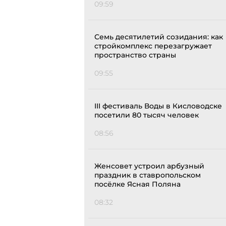
09:59
Семь десятилетий созидания: как
стройкомплекс перезагружает
пространство страны
09:55
III фестиваль Воды в Кисловодске
посетили 80 тысяч человек
08:56
Женсовет устроил арбузный
праздник в ставропольском
посёлке Ясная Поляна
08:32