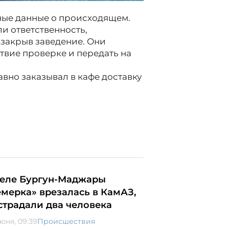
ные данные о происходящем.
и ответственность,
 закрыв заведение. Они
вие проверке и передать на
вно заказывал в кафе доставку
селе Бургун-Маджары
емерка» врезалась в КамАЗ,
страдали два человека
июня, 09:39
Происшествия