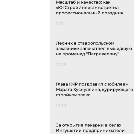
Масштаб и качество: как
«ЮгСтройИнвест» встретил
профессиональный праздник
11:34
Лесник в ставропольском
заказнике запечатлел вышедшую
на променад "Патрикеевну"
10:49
Глава КЧР поздравил с юбилеем
Марата Хуснуллина, курирующего
стройкомплекс
10:39
За открытие пекарни в селах
Ингушетии предприниматели