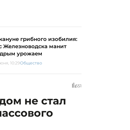
кануне грибного изобилия:
с Железноводска манит
дрым урожаем
юня, 10:29
Общество
551
дом не стал
массового