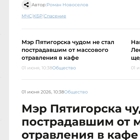
Автор:
Роман Новоселов
|
|
МЧС
КБР
спасение
Мэр Пятигорска чудом не стал
На
пострадавшим от массового
Ле
отравления в кафе
ще
01 июня, 10:38
Общество
01 и
01 июня 2026, 10:38
Общество
Мэр Пятигорска чу
пострадавшим от 
отравления в кафе