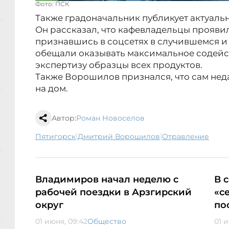
Фото: ПСК
Также градоначальник публикует актуаль
Он рассказал, что кафевладельцы проявил
признавшись в соцсетях в случившемся и
обещали оказывать максимальное содейст
экспертизу образцы всех продуктов.
Также Ворошилов признался, что сам неда
на дом.
Автор:
Роман Новоселов
|
|
Пятигорск
Дмитрий Ворошилов
отравление
Владимиров начал неделю с
В 
рабочей поездки в Арзгирский
«с
округ
по
01 июня, 09:42
Общество
01 