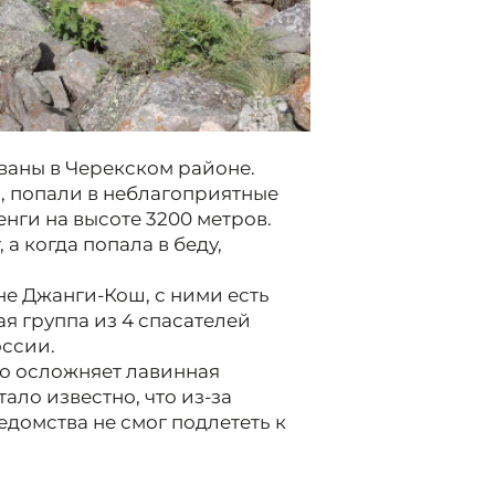
ваны в Черекском районе.
, попали в неблагоприятные
нги на высоте 3200 метров.
а когда попала в беду,
не Джанги-Кош, с ними есть
ая группа из 4 спасателей
ссии.
о осложняет лавинная
ало известно, что из-за
домства не смог подлететь к