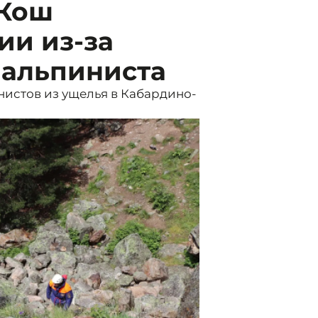
-Кош
ии из-за
 альпиниста
истов из ущелья в Кабардино-