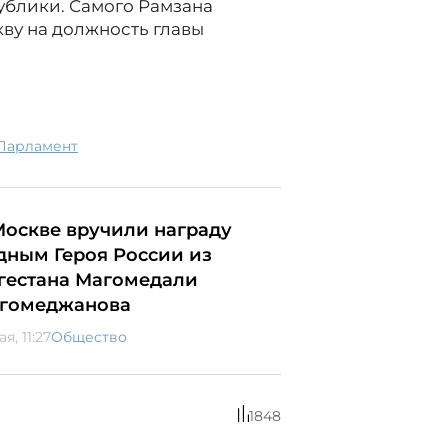
ублики. Самого Рамзана
ву на должность главы
парламент
Москве вручили награду
дным Героя России из
гестана Магомедали
гомеджанова
ая, 11:27
Общество
1848