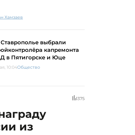
тан Хамзаев
 Ставрополье выбрали
ройконтролёра капремонта
Д в Пятигорске и Юце
ая, 10:04
Общество
1375
награду
ии из