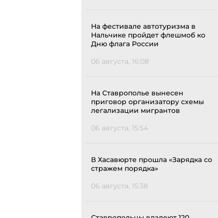
На фестивале автотуризма в
Нальчике пройдет флешмоб ко
Дню флага России
06 августа, 16:08
На Ставрополье вынесен
приговор организатору схемы
легализации мигрантов
06 августа, 15:54
В Хасавюрте прошла «Зарядка со
стражем порядка»
06 августа, 15:38
Ставропольцы владеют 120