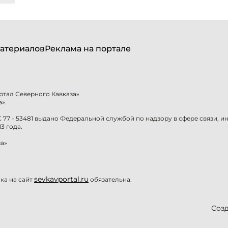
атериалов
Реклама на портале
ртал Северного Кавказа»
».
77 - 53481 выдано Федеральной службой по надзору в сфере связи, 
3 года.
а»
sevkavportal.ru
а на сайт
обязательна.
Созд