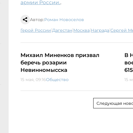
армии России.
.
Автор:
Роман Новоселов
|
|
|
|
Герой России
Дагестан
Москва
награда
Сергей 
Михаил Миненков призвал
В 
беречь розарии
во
Невинномысска
61
15 мая, 09:16
Общество
15 м
Следующая ново