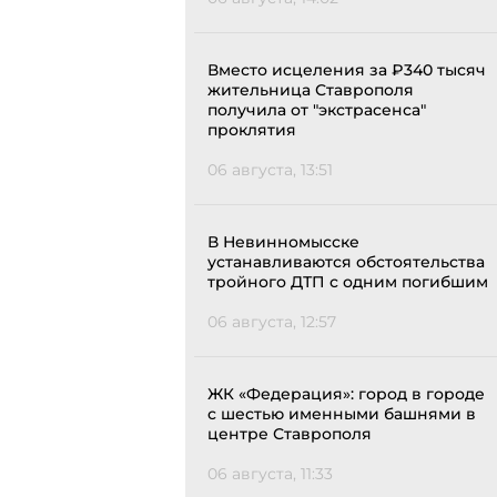
Вместо исцеления за ₽340 тысяч
жительница Ставрополя
получила от "экстрасенса"
проклятия
06 августа, 13:51
В Невинномысске
устанавливаются обстоятельства
тройного ДТП с одним погибшим
06 августа, 12:57
ЖК «Федерация»: город в городе
с шестью именными башнями в
центре Ставрополя
06 августа, 11:33