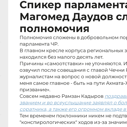
Спикер парламент
Магомед Даудов с
полномочия
Полномочия сложены в добровольном пор
парламента ЧР.
В главном кресле корпуса региональных 
находился без малого десять лет.
Причины «самоотставки» не уточняются. И
озвучил после совещания с главой Чечни
журналистам на вопрос о новой должности
меня самое главное - быть на пути Ахмата
призвание».
Совсем недавно Рамзан Кадыров
поздрав
званием и во всеуслышание заявлял о б
соратника, а также его огромном вкладе 
Тем временем поклонники никем не подт
"конспирологических" ходов из-за значи