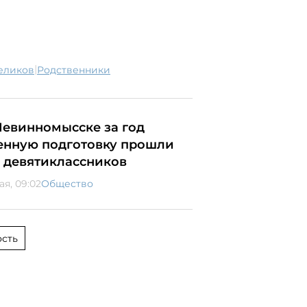
|
Меликов
родственники
Невинномысске за год
енную подготовку прошли
5 девятиклассников
ая, 09:02
Общество
сть