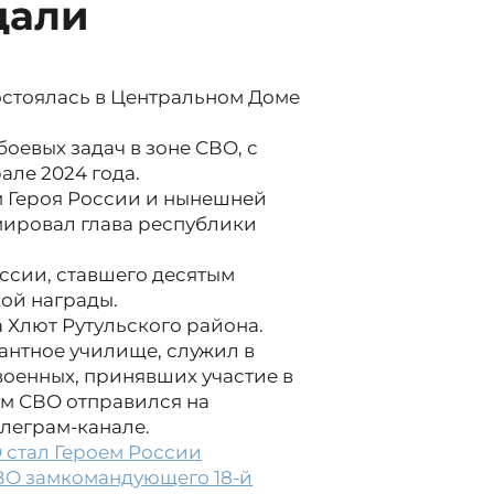
дали
остоялась в Центральном Доме
оевых задач в зоне СВО, с
але 2024 года.
 Героя России и нынешней
ировал глава республики
ссии, ставшего десятым
ой награды.
 Хлют Рутульского района.
антное училище, служил в
военных, принявших участие в
ом СВО отправился на
елеграм-канале.
 стал Героем России
ВО замкомандующего 18-й