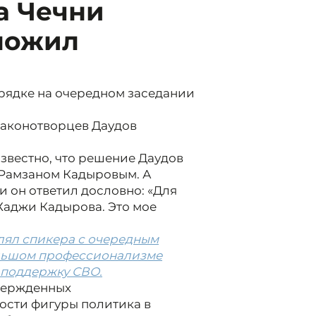
а Чечни
ложил
ядке на очередном заседании
законотворцев Даудов
звестно, что решение Даудов
 Рамзаном Кадыровым. А
 он ответил дословно: «Для
-Хаджи Кадырова. Это мое
лял спикера с очередным
ольшом профессионализме
в поддержку СВО.
вержденных
мости фигуры политика в