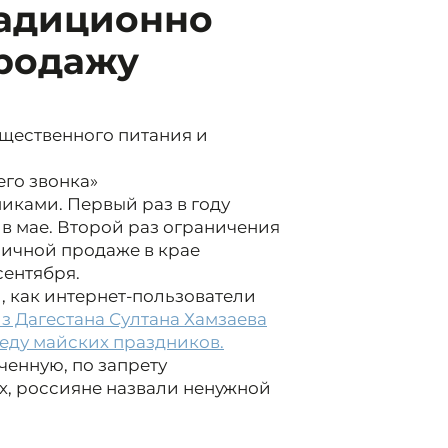
радиционно
продажу
щественного питания и
его звонка»
иками. Первый раз в году
 в мае. Второй раз ограничения
ничной продаже в крае
сентября.
, как интернет-пользователи
з Дагестана Султана Хамзаева
реду майских праздников.
ученную, по запрету
х, россияне назвали ненужной