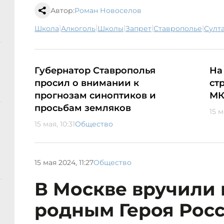
Автор:
Роман Новоселов
|
|
|
|
|
школа
алкоголь
школы
запрет
Ставрополье
Сул
Губернатор Ставрополья
На
просил о внимании к
ст
прогнозам синоптиков и
МК
просьбам земляков
15 м
15 мая, 10:31
Общество
15 мая 2024, 11:27
Общество
В Москве вручили 
родным Героя Росс