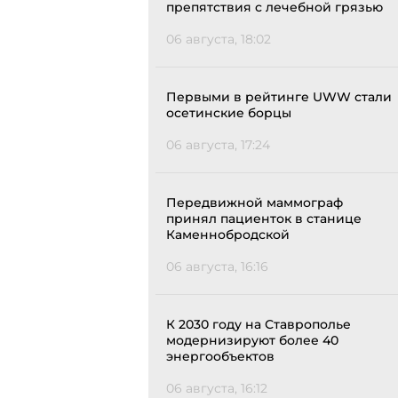
препятствия с лечебной грязью
06 августа, 18:02
Первыми в рейтинге UWW стали
осетинские борцы
06 августа, 17:24
Передвижной маммограф
принял пациенток в станице
Каменнобродской
06 августа, 16:16
К 2030 году на Ставрополье
модернизируют более 40
энергообъектов
06 августа, 16:12