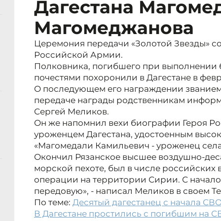
Дагестана Магоме
Магомеджанова
Церемония передачи «Золотой Звезды» с
Российской Армии.
Полковника, погибшего при выполнении б
почестями похоронили в Дагестане в февр
О последующем его награждении званием
передаче награды родственникам информ
Сергей Меликов.
Он же напомнил вехи биографии Героя Ро
уроженцем Дагестана, удостоенным высок
«Магомедали Камильевич - уроженец села
Окончил Рязанское высшее воздушно-дес
морской пехоте, был в числе российских 
операции на территории Сирии. С начал
передовую», - написал Меликов в своем Т
По теме:
Десятый дагестанец с начала СВО
В Дагестане простились с погибшим на С