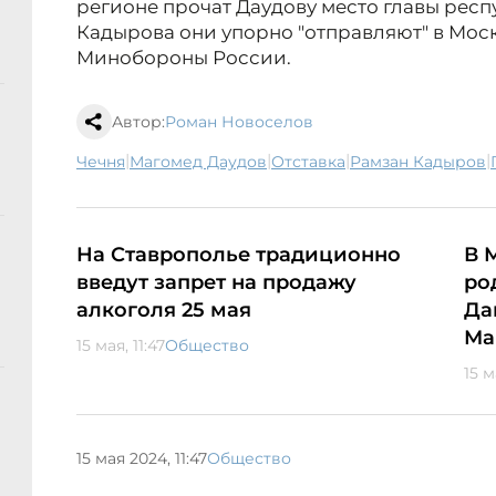
регионе прочат Даудову место главы респ
Кадырова они упорно "отправляют" в Моск
Минобороны России.
Автор:
Роман Новоселов
|
|
|
|
Чечня
Магомед Даудов
отставка
Рамзан Кадыров
На Ставрополье традиционно
В 
введут запрет на продажу
ро
алкоголя 25 мая
Да
Ма
15 мая, 11:47
Общество
15 м
15 мая 2024, 11:47
Общество