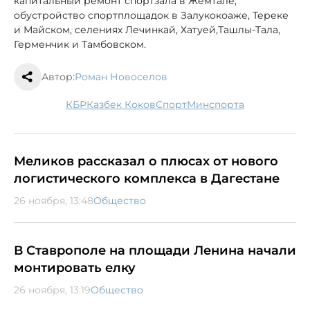
капитальный ремонт спортзала в Жемтале,
обустройство спортплощадок в Залукокоаже, Тереке
и Майском, селениях Лечинкай, Хатуей,Ташлы-Тала,
Герменчик и Тамбовском.
Автор:
Роман Новоселов
КБР
Казбек Коков
спорт
минспорта
Меликов рассказал о плюсах от нового
логистического комплекса в Дагестане
26 ноября, 13:48
Общество
В Ставрополе на площади Ленина начали
монтировать елку
26 ноября, 13:19
Общество