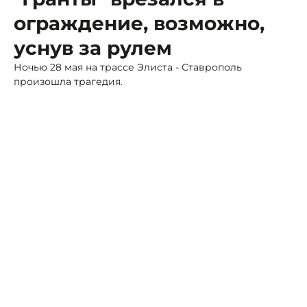
ограждение, возможно,
уснув за рулем
Ночью 28 мая на трассе Элиста - Ставрополь
произошла трагедия.
Фото: ГАИ СК
Водитель "Гранты", направляясь из Ипатово в
Светлоград, потерял контроль над управлением и
врезался в тросовое ограждение. Это привело к