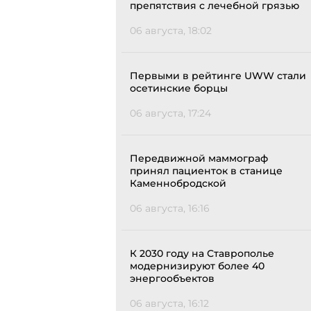
препятствия с лечебной грязью
06 августа, 18:02
Первыми в рейтинге UWW стали
осетинские борцы
06 августа, 17:24
Передвижной маммограф
принял пациенток в станице
Каменнобродской
06 августа, 16:16
К 2030 году на Ставрополье
модернизируют более 40
энергообъектов
06 августа, 16:12