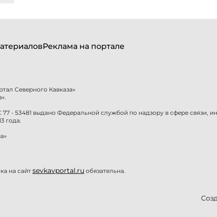
атериалов
Реклама на портале
ртал Северного Кавказа»
».
77 - 53481 выдано Федеральной службой по надзору в сфере связи, 
3 года.
а»
sevkavportal.ru
а на сайт
обязательна.
Созд