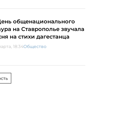
День общенационального
аура на Ставрополье звучала
сня на стихи дагестанца
арта, 18:34
Общество
сть