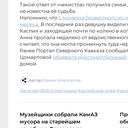
Такой ответ от «чекистов» получила семья
не известна её судьба.
Напомним, что
с момента безвестного исч
месяца.
В последний раз девушку видели
Каспия и заходящей почти по колено в хо
Анна пропала недалеко от ведомственног
считает, что она могла проникнуть туда че
Ранее Портал Северного Кавказа сообщал 
Цомартовой
объявила многомиллионный 
домой.
Автор:
Роман Новоселов
|
|
|
|
Дагестан
ФСБ
спортсмены
Каспийское море
Кас
Музейщики собрали КамАЗ
Пр
мусора на старейшем
об