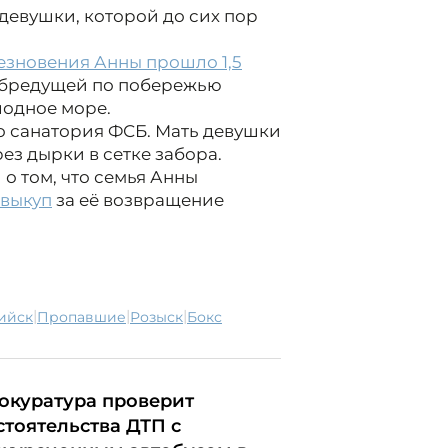
 девушки, которой до сих пор
езновения Анны прошло 1,5
 бредущей по побережью
лодное море.
о санатория ФСБ. Мать девушки
рез дырки в сетке забора.
о том, что семья Анны
выкуп
за её возвращение
|
|
|
пийск
пропавшие
розыск
бокс
окуратура проверит
стоятельства ДТП с