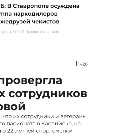
Б: В Ставрополе осуждена
уппа наркодилеров
лжедрузей чекистов
арта, 07:52
Происшествия
1426
провергла
х сотрудников
овой
что их сотрудники и ветераны,
о пасионата в Каспийске, не
ию 22-летней спортсменки