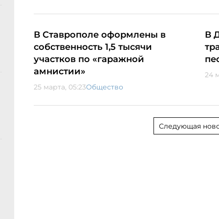
В Ставрополе оформлены в
В 
собственность 1,5 тысячи
тр
участков по «гаражной
пе
амнистии»
24 м
25 марта, 05:23
Общество
Следующая ново