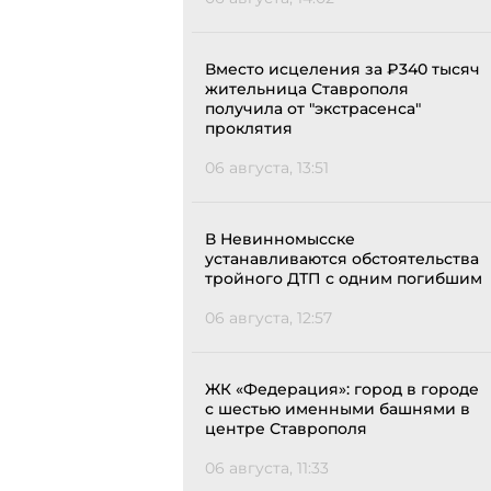
Вместо исцеления за ₽340 тысяч
жительница Ставрополя
получила от "экстрасенса"
проклятия
06 августа, 13:51
В Невинномысске
устанавливаются обстоятельства
тройного ДТП с одним погибшим
06 августа, 12:57
ЖК «Федерация»: город в городе
с шестью именными башнями в
центре Ставрополя
06 августа, 11:33