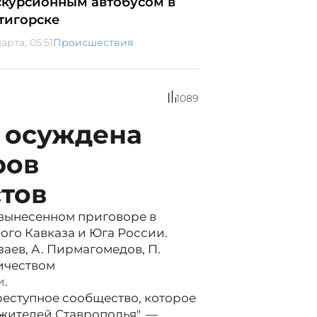
скурсионным автобусом в
тигорске
арта, 05:51
Происшествия
1089
е осуждена
ров
тов
 вынесенном приговоре в
го Кавказа и Юга России.
рзаев, А. Пирмагомедов, П.
ичеством
и
.
еступное сообщество, которое
жителей Ставрополья", —