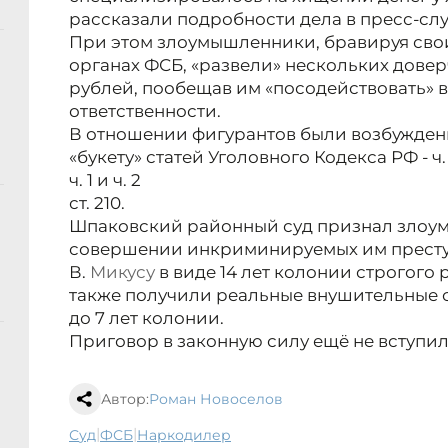
рассказали подробности дела в пресс-сл
При этом злоумышленники, бравируя св
органах ФСБ, «развели» нескольких довер
рублей, пообещав им «посодействовать» в
ответственности.
В отношении фигурантов были возбужден
«букету» статей Уголовного Кодекса РФ - ч. 4 ст.
ч. 1 и ч. 2
ст. 210.
Шпаковский районный суд признал злоу
совершении инкриминируемых им престу
В.
Микусу
в виде 14 лет колонии строгого
также получили реальные внушительные с
до 7 лет колонии.
Приговор в законную силу ещё не вступил
Автор:
Роман Новоселов
|
|
суд
ФСБ
наркодилер