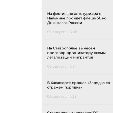
На фестивале автотуризма в
Нальчике пройдет флешмоб ко
Дню флага России
06 августа, 16:08
На Ставрополье вынесен
приговор организатору схемы
легализации мигрантов
06 августа, 15:54
В Хасавюрте прошла «Зарядка со
стражем порядка»
06 августа, 15:38
Ставропольцы владеют 120