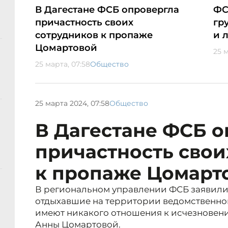
В Дагестане ФСБ опровергла
ФС
причастность своих
гр
сотрудников к пропаже
и 
Цомартовой
25 м
25 марта, 07:58
Общество
25 марта 2024, 07:58
Общество
В Дагестане ФСБ о
причастность свои
к пропаже Цомарт
В региональном управлении ФСБ заявили, 
отдыхавшие на территории ведомственног
имеют никакого отношения к исчезновен
Анны Цомартовой.