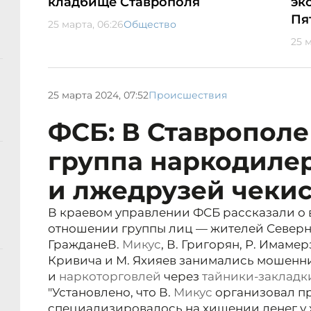
кладбище Ставрополя
эк
Пя
25 марта, 06:26
Общество
25 м
25 марта 2024, 07:52
Происшествия
ФСБ: В Ставропол
группа наркодиле
и лжедрузей чекис
В краевом управлении ФСБ рассказали о
отношении группы лиц — жителей Северно
Граждане
В.
Микус
, В. Григорян, Р. Имаме
Кривича и М. Яхияев занимались мошенн
и
наркоторговлей
через
тайники-закладк
"Установлено, что В.
Микус
организовал пр
специализировалось на хищении денег у 