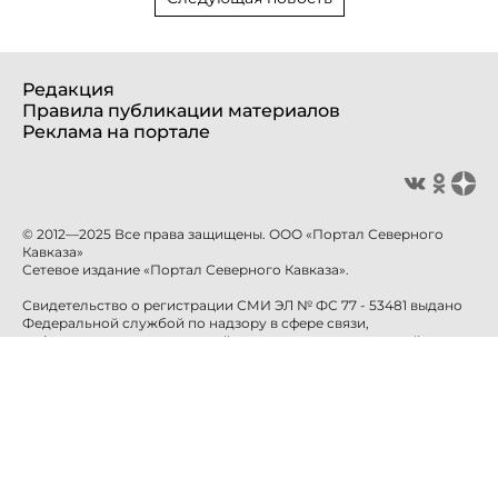
Редакция
Правила публикации материалов
Реклама на портале
© 2012—2025 Все права защищены. ООО «Портал Северного
Кавказа»
Сетевое издание «Портал Северного Кавказа».
Свидетельство о регистрации СМИ ЭЛ № ФС 77 - 53481 выдано
Федеральной службой по надзору в сфере связи,
информационных технологий и массовых коммуникаций
(Роскомнадзор) 10 апреля 2013 года.
Учредитель: ООО «Портал Северного Кавказа»
Главный редактор: Баканова Е.Н.
info@sevkavportal.ru
E-mail:
Телефон: +7-8652-226-226
При использовании информации гиперссылка на сайт
sevkavportal.ru
обязательна.