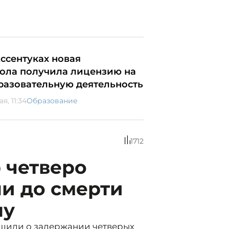
Ессентуках новая
ола получила лицензию на
разовательную деятельность
ая, 11:34
Образование
1712
 четверо
и до смерти
ну
щили о задержании четверых