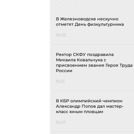
В Железноводске нескучно
отметят День физкультурника
16:05
Ректор СКФУ поздравила
Михаила Ковальчука с
присвоением звания Героя Труда
России
15:51
В КБР олимпийский чемпион
Александр Попов дал мастер-
класс юным пловцам
15:47