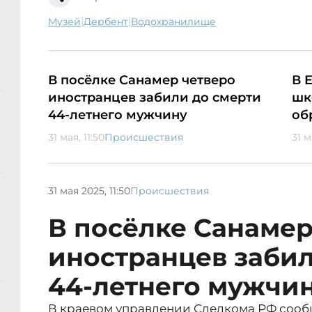
|
|
музей
Дербент
водохранилище
В посёлке Санамер четверо
В 
иностранцев забили до смерти
шк
44-летнего мужчину
об
31 мая, 11:50
Происшествия
31 м
31 мая 2025, 11:50
Происшествия
В посёлке Санамер
иностранцев забил
44-летнего мужчи
В краевом управлении Следкома РФ сооб