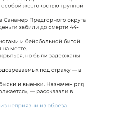
с особой жестокостью группой
лка Санамер Предгорного округа
деньги забили до смерти 44-
ногами и бейсбольной битой.
 на месте.
крыться, но были задержаны
одозреваемых под стражу — в
быски и выемки. Назначен ряд
олжается», — рассказали в
 из неприязни из обреза