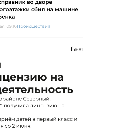
справник во дворе
огоэтажки сбил на машине
бёнка
ая, 09:16
Происшествия
1681
я
ицензию на
деятельность
рорайоне Северный,
", получила лицензию на
приём детей в первый класс и
я со 2 июня.