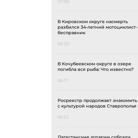
07:00
В Кировском округе насмерть
разбился 34-летний мотоциклист-
бесправник
06:30
В Кочубеевском округе в озере
погибла вся рыба: Что известно?
06:17
Росреестр продолжает знакомить
с культурой народов Ставрополья
05:53
Дагестанские аграрии собрали