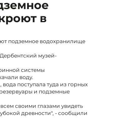
дземное
кроют в
оют подземное водохранилище
 Дербентский музей-
аринной системы
ачали воду.
вода поступала туда из горных
 резервуары и подземные
всем своими глазами увидеть
убокой древности", - сообщили