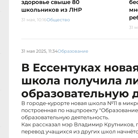
здоровье свыше 80
бе
школьников из ЛНР
мн
ре
31 мая, 10:16
Общество
31 м
31 мая 2025, 11:34
Образование
В Ессентуках нова
школа получила л
образовательную 
В городе-курорте новая школа №11 в мик
построенная по нацпроекту "Образование
образовательную деятельность.
Как рассказал мэр Владимир Крутников, 
перевод учащихся из других школ начнётс