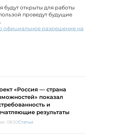
я будут открыты для работы
 пользой проведут будущие
.
ло официальное разрешение на
оект «Россия — страна
зможностей» показал
стребованность и
ечатляющие результаты
ая, 08:50
Статьи