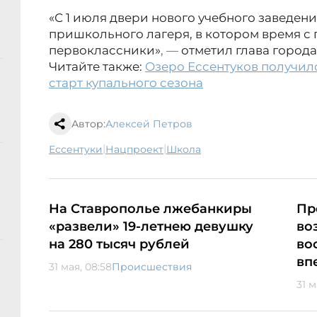
«С 1 июля двери нового учебного заведени
пришкольного лагеря, в котором время с
первоклассники»
, —
отметил глава города
Читайте также:
Озеро Ессентуков получи
старт купального сезона
Автор:
Алексей Петров
|
|
Ессентуки
нацпроект
школа
На Ставрополье лжебанкиры
Пр
«развели» 19-летнею девушку
во
на 280 тысяч рублей
во
вп
31 мая, 08:58
Происшествия
31 м