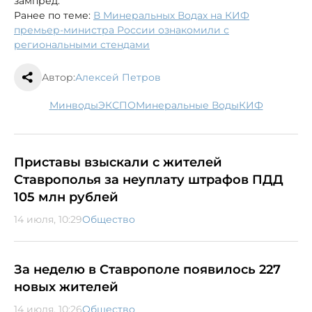
зампред.
Ранее по теме:
В Минеральных Водах на КИФ
премьер-министра России ознакомили с
региональными стендами
Автор:
Алексей Петров
МинводыЭКСПО
Минеральные Воды
КИФ
Приставы взыскали с жителей
Ставрополья за неуплату штрафов ПДД
105 млн рублей
14 июля, 10:29
Общество
За неделю в Ставрополе появилось 227
новых жителей
14 июля, 10:26
Общество