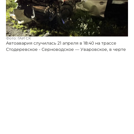
Фото: ГАИ СК
Автоавария случилась 21 апреля в 18:40 на трассе
Стодеревское - Серноводское — Уваровское, в черте
села Русского. Водитель "Шевроле" не справился с
управлением, выехал на встречку и столкнулся со
"Шкодой".
63 - летний водитель «Шевроле» погиб на месте
происшествия, 38 - летний водитель «Шкоды» с
травмами госпитализирован в больницу. Оба
пострадавших - местные жители.
Па данным полиции, водитель «Шевроле» за
последние два года к административной
ответственности не привлекался.
Автор:
Алексей Петров