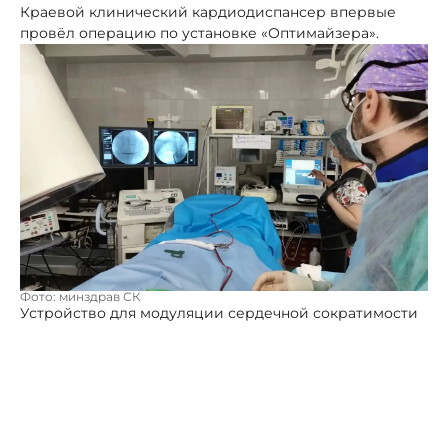
Краевой клинический кардиодиспансер впервые
провёл операцию по установке «Оптимайзера».
Фото: минздрав СК
Устройство для модуляции сердечной сократимости
поможет пациентам с тяжёлой сердечной
недостаточностью.
Аппарат представляет собой
электрокардиостимулятор, который подаёт импульсы
в определённые фазы работы сердца. Воздействуя на
клеточном уровне, он увеличивает сократимость