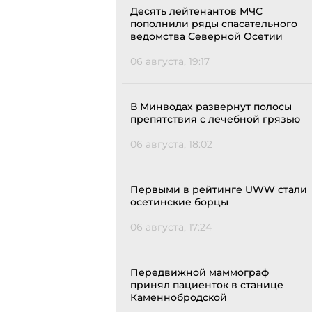
Десять лейтенантов МЧС
пополнили ряды спасательного
ведомства Северной Осетии
06 августа, 19:17
В Минводах развернут полосы
препятствия с лечебной грязью
06 августа, 18:02
Первыми в рейтинге UWW стали
осетинские борцы
06 августа, 17:24
Передвижной маммограф
принял пациенток в станице
Каменнобродской