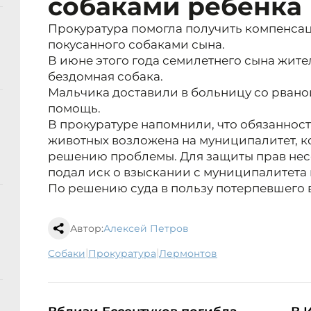
собаками ребёнка
Прокуратура помогла получить компенса
покусанного собаками сына.
В июне этого года семилетнего сына жит
бездомная собака.
Мальчика доставили в больницу со рваной
помощь.
В прокуратуре напомнили, что обязанност
животных возложена на муниципалитет, к
решению проблемы. Для защиты прав не
подал иск о взыскании с муниципалитета
По решению суда в пользу потерпевшего в
Автор:
Алексей Петров
|
|
собаки
прокуратура
Лермонтов