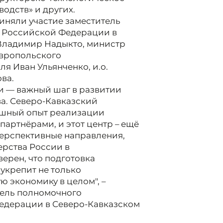
одств» и других.
иняли участие заместитель
 Российской Федерации в
Владимир Надыкто, министр
авропольского
ля Иван Ульянченко, и.о.
ва.
и — важный шаг в развитии
а. Северо-Кавказский
ешный опыт реализации
артнёрами, и этот центр – ещё
 перспективные направления,
ерства России в
ерен, что подготовка
укрепит не только
ю экономику в целом", –
тель полномочного
едерации в Северо-Кавказском