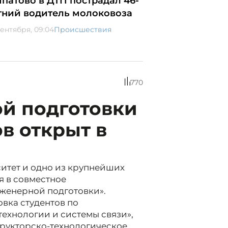
Ипатово в ДТП пострадал 46-
тний водитель молоковоза
сентября, 09:04
Происшествия
770
ой подготовки
в открыт в
итет и одно из крупнейших
я в совместное
женерной подготовки».
овка студентов по
хнологии и системы связи»,
трукторско-технологическое