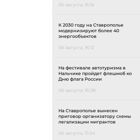
06 августа, 16:16
К 2030 году на Ставрополье
модернизируют более 40
энергообъектов
06 августа, 16:12
На фестивале автотуризма в
Нальчике пройдет флешмоб ко
Дню флага России
06 августа, 16:08
На Ставрополье вынесен
приговор организатору схемы
легализации мигрантов
06 августа, 15:54