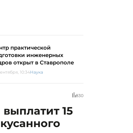
нтр практической
дготовки инженерных
дров открыт в Ставрополе
ентября, 10:34
Наука
830
выплатит 15
окусанного