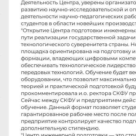
Деятельность Центра, уверены организато
развитию научно-исследовательской и о
деятельности научно-педагогических раб
студентов в области новейших производс
"Открытие Центра подготовки инженерных
пути реализации государственной задач
технологического суверенитета страны. 
площадка ориентирована на подготовку 
формации, владеющих цифровыми компе
обеспечивать технологическое лидерство
передовых технологий. Обучение будет в
оборудовании, что позволит максимальн
теорией и практической подготовкой буду
прокомментировала и.о. ректора СКФУ пр
Сейчас между СКФУ и предприятием дейст
обучение. Данный формат позволяет студ
гарантированное рабочее место после по
предприятие контролирует качество подг
дополнительную стипендию.
"Центр инженерной подготовки — это стр