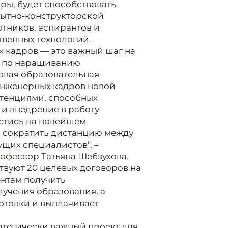
ры, будет способствовать
пытно-конструкторской
отников, аспирантов и
твенных технологий.
 кадров — это важный шаг на
и по наращиванию
Новая образовательная
инженерных кадров новой
тенциями, способных
 и внедрение в работу
естись на новейшем
о сократить дистанцию между
щих специалистов", –
офессор Татьяна Шебзухова.
вуют 20 целевых договоров на
ентам получить
лучения образования, а
отовки и выплачивает
атегически важный проект для