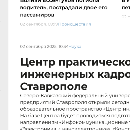
Вблизи Ессентуков погибла
В 
водитель, пострадали двое его
ле
пассажиров
02 
02 сентября, 09:19
Происшествия
02 сентября 2025, 10:34
Наука
Центр практическ
инженерных кадро
Ставрополе
Северо-Кавказский федеральный универс
предприятий Ставрополя открыли сегодн
образовательное пространство «Центр ин
На базе Центра будет проводиться подгот
направлениям «Инфокоммуникационные те
«Электроника и наноэлектроника», «Конс