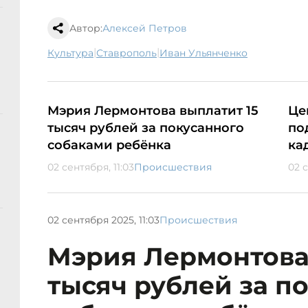
Автор:
Алексей Петров
|
|
культура
Ставрополь
Иван Ульянченко
Мэрия Лермонтова выплатит 15
Це
тысяч рублей за покусанного
по
собаками ребёнка
ка
02 сентября, 11:03
Происшествия
02 с
02 сентября 2025, 11:03
Происшествия
Мэрия Лермонтова 
тысяч рублей за п