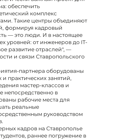
ча: обеспечить
гетический комплекс
ми. Такие центры объединяют
ой, формируя кадровый
ть — это люди. И в настоящее
х уровней: от инженеров до IT-
ое развитие отраслей", —
ости и связи Ставропольского
риятия-партнера оборудованы
 и практических занятий,
едения мастер-классов и
е непосредственно в
ованы рабочие места для
шать реальные
посредственным руководством
.
рных кадров на Ставрополье
тудентов, раннее погружение в