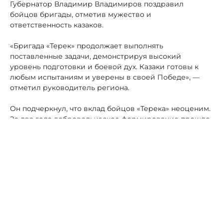
Губернатор Владимир Владимиров поздравил
бойцов бригады, отметив мужество и
ответственность казаков.
«Бригада «Терек» продолжает выполнять
поставленные задачи, демонстрируя высокий
уровень подготовки и боевой дух. Казаки готовы к
любым испытаниям и уверены в своей Победе», —
отметил руководитель региона.
Он подчеркнул, что вклад бойцов «Терека» неоценим.
За два года добровольческое формирование прошло
славный боевой путь и участвовало в самых
ожесточённых боях с террористами ВСУ.
Ранее по теме:
Ансамбль "Казачий пикет" создал праздничное
настроение для бойцов «Терека».
Накануне 23 февраля в Антраците дети подготовили