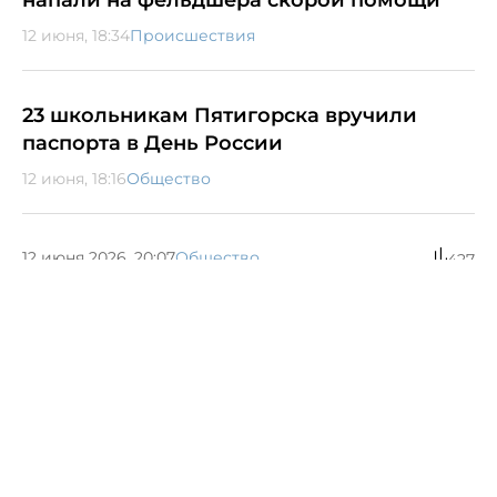
напали на фельдшера скорой помощи
12 июня, 18:34
Происшествия
23 школьникам Пятигорска вручили
паспорта в День России
12 июня, 18:16
Общество
12 июня 2026, 20:07
Общество
427
По просьбе жителей
станицы Ессентукской
запустили новый
автобусный маршрут
Маршрут №1 (1А) был запущен благодаря обращениям
самих станичников, которые озвучили свои