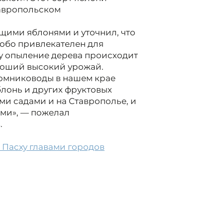
тавропольском
щими яблонями и уточнил, что
собо привлекателен для
у опыление дерева происходит
ороший высокий урожай.
томниководы в нашем крае
лонь и других фруктовых
ми садами и на Ставрополье, и
ами», — пожелал
.
 Пасху главами городов