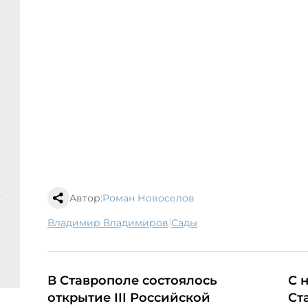
Автор:
Роман Новоселов
|
Владимир Владимиров
сады
В Ставрополе состоялось
С 
открытие III Российской
Ст