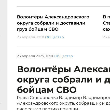
Волонтёры Александровского
В 
округа собрали и доставили
Ст
груз бойцам СВО
са
23 апреля, 10:06
Общество
23 
23 апреля 2025, 10:06
Общество
Волонтёры Алекса
округа собрали и 
бойцам СВО
Глава Ставрополья Владимир Владимиро
Александровского округа, собравших и 
очередную партию помощи.