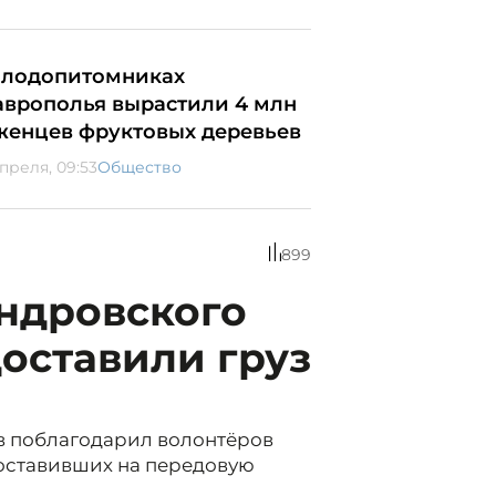
плодопитомниках
аврополья вырастили 4 млн
женцев фруктовых деревьев
апреля, 09:53
Общество
899
ндровского
доставили груз
в поблагодарил волонтёров
доставивших на передовую