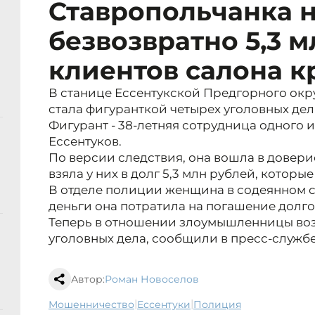
Ставропольчанка 
безвозвратно 5,3 м
клиентов салона к
В станице Ессентукской Предгорного окр
стала фигуранткой четырех уголовных де
Фигурант - 38-летняя сотрудница одного 
Ессентуков.
По версии следствия, она вошла в довери
взяла у них в долг 5,3 млн рублей, которые
В отделе полиции женщина в содеянном со
деньги она потратила на погашение долго
Теперь в отношении злоумышленницы воз
уголовных дела, сообщили в пресс-служб
Автор:
Роман Новоселов
|
|
мошенничество
Ессентуки
полиция