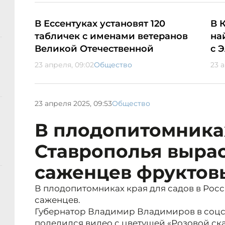
В Ессентуках установят 120
В 
табличек с именами ветеранов
на
Великой Отечественной
с 
23 апреля, 09:02
Общество
23 
23 апреля 2025, 09:53
Общество
В плодопитомника
Ставрополья выра
саженцев фруктов
В плодопитомниках края для садов в Росс
саженцев.
Губернатор Владимир Владимиров в соцсе
поделился видео с цветущей «Розовой ска