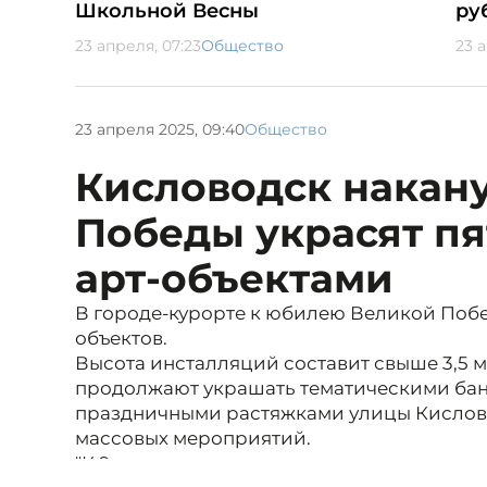
Школьной Весны
ру
23 апреля, 07:23
Общество
23 
23 апреля 2025, 09:40
Общество
Кисловодск накан
Победы украсят п
арт-объектами
В городе-курорте к юбилею Великой Побед
объектов.
Высота инсталляций составит свыше 3,5 
продолжают украшать тематическими бан
праздничными растяжками улицы Кислово
массовых мероприятий.
"К 9 мая планируем установить пять новы