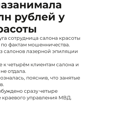
назанимала
лн рублей у
расоты
уга сотрудница салона красоты
л по фактам мошенничества.
из салонов лазерной эпиляции
е к четырём клиентам салона и
 не отдала.
зналась, пояснив, что занятые
в.
буждено сразу четыре
е краевого управления МВД.