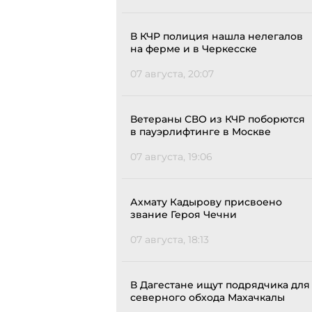
В КЧР полиция нашла нелегалов
на ферме и в Черкесске
07 августа, 20:07
Ветераны СВО из КЧР поборются
в пауэрлифтинге в Москве
07 августа, 19:06
Ахмату Кадырову присвоено
звание Героя Чечни
07 августа, 18:13
В Дагестане ищут подрядчика для
северного обхода Махачкалы