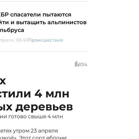
КБР спасатели пытаются
йти и вытащить альпинистов
Эльбруса
апреля, 08:40
Происшествия
1014
х
стили 4 млн
ых деревьев
ии готово свыше 4 млн
тях утром 23 апреля
зкой». Этот сорт яблони