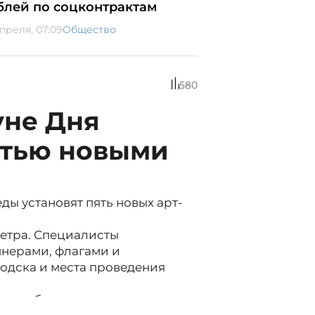
блей по соцконтрактам
апреля, 07:09
Общество
580
уне Дня
ятью новыми
ы установят пять новых арт-
метра. Специалисты
нерами, флагами и
дска и места проведения
х арт-объектов, посвященных