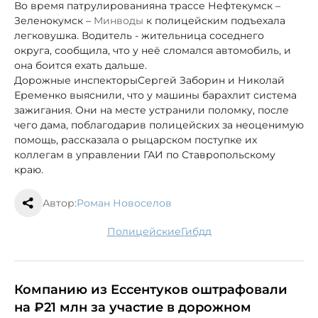
Во время патрулирования
на трассе Нефтекумск –
Зеленокумск –
Минводы
к полицейским подъехала
легковушка. Водитель - жительница соседнего
округа, сообщила, что у неё сломался автомобиль, и
она боится ехать дальше.
Дорожные инспекторы
Сергей Заборин и Николай
Еременко выяснили, что у машины барахлит система
зажигания. Они на месте устранили поломку, после
чего дама, поблагодарив полицейских за неоценимую
помощь, рассказала о рыцарском поступке их
коллегам в управлении ГАИ по Ставропольскому
краю.
Автор:
Роман Новоселов
полицейские
гибдд
Компанию из Ессентуков оштрафовали
на ₽21 млн за участие в дорожном