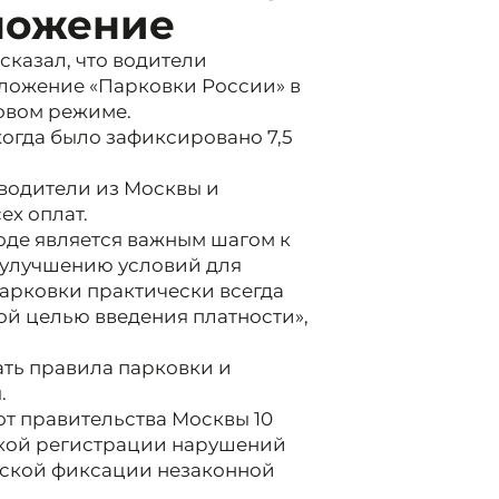
ложение
сказал, что водители
иложение «Парковки России» в
товом режиме.
когда было зафиксировано 7,5
водители из Москвы и
ех оплат.
оде является важным шагом к
 улучшению условий для
парковки практически всегда
ной целью введения платности»,
ть правила парковки и
.
т правительства Москвы 10
ской регистрации нарушений
ческой фиксации незаконной