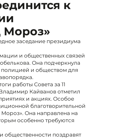
оединится к
ии
 Мороз»
едное заседание президиума
рмации и общественных связей
обелькова. Она подчеркнула
у полицией и обществом для
авопорядка.
оги работы Совета за 11
а Владимир Кайванов отметил
приятиях и акциях. Особое
адиционной благотворительной
Мороз». Она направлена на
торым особенно требуются
и общественности поздравят