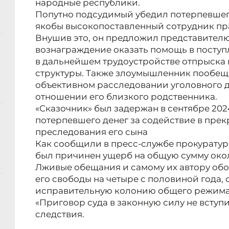
народные республики.
Попутно подсудимый убедил потерпевшего
якобы высокопоставленный сотрудник пр
Внушив это, он предложил представител
вознаграждение оказать помощь в поступл
в дальнейшем трудоустройстве отпрыска
структуры. Также злоумышленник пообеща
объективном расследовании уголовного д
отношении его близкого родственника.
«Сказочник» был задержан в сентябре 2024
потерпевшего денег за содействие в пре
преследования его сына
Как сообщили в пресс-службе прокурату
был причинен ущерб на общую сумму окол
Лживые обещания и самому их автору обо
его свободы на четыре с половиной года, 
исправительную колонию общего режима
«Приговор суда в законную силу не вступи
следствия.