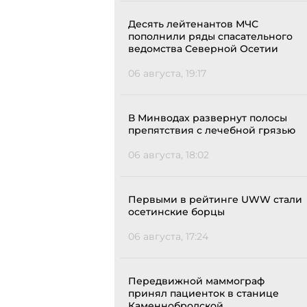
Десять лейтенантов МЧС
пополнили ряды спасательного
ведомства Северной Осетии
06 августа, 19:17
В Минводах развернут полосы
препятствия с лечебной грязью
06 августа, 18:02
Первыми в рейтинге UWW стали
осетинские борцы
06 августа, 17:24
Передвижной маммограф
принял пациенток в станице
Каменнобродской