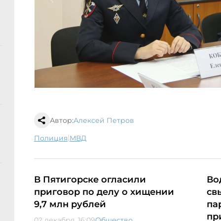
Автор:
Алексей Петров
|
полиция
МВД
В Пятигорске огласили
Во
приговор по делу о хищении
св
9,7 млн рублей
па
пр
02 декабря, 16:09
Общество