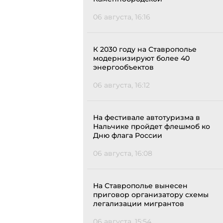
06 августа, 16:16
К 2030 году на Ставрополье
модернизируют более 40
энергообъектов
06 августа, 16:12
На фестивале автотуризма в
Нальчике пройдет флешмоб ко
Дню флага России
06 августа, 16:08
На Ставрополье вынесен
приговор организатору схемы
легализации мигрантов
06 августа, 15:54