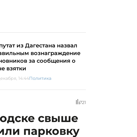
путат из Дагестана назвал
авильным вознаграждение
новников за сообщения о
че взятки
декабря, 14:44
Политика
721
водске свыше
тили парковку