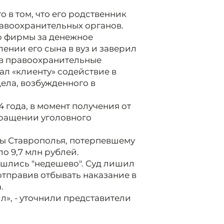
 в том, что его родственник
авоохранительных органов.
ю фирмы за денежное
ении его сына в вуз и заверил
 в правоохранительные
л «клиенту» содействие в
ела, возбужденного в
 года, в момент получения от
кращении уголовного
ры Ставрополья, потерпевшему
о 9,7 млн рублей.
шлись "недешево". Суд лишил
отправив отбывать наказание в
.
л», - уточнили представители