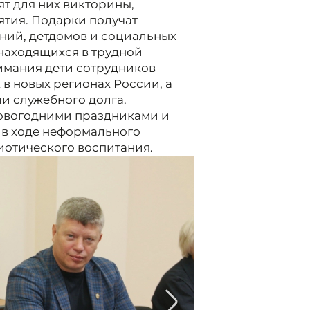
ят для них викторины,
тия. Подарки получат
ний, детдомов и социальных
находящихся в трудной
нимания дети сотрудников
 новых регионах России, а
и служебного долга.
новогодними праздниками и
 в ходе неформального
иотического воспитания.
2/4