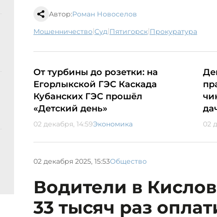
Автор:
Роман Новоселов
|
|
|
мошенничество
суд
Пятигорск
прокуратура
От турбины до розетки: на
Де
Егорлыкской ГЭС Каскада
пр
Кубанских ГЭС прошёл
чи
«Детский день»
да
02 декабря, 14:59
Экономика
02 
02 декабря 2025, 15:53
Общество
Водители в Кисло
33 тысяч раз опла