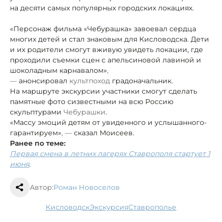
на десяти самых популярных городских локациях.
«Персонаж фильма «Чебурашка» завоевал сердца
многих детей и стал знаковым для Кисловодска. Дети
и их родители смогут вживую увидеть локации, где
проходили съемки сцен с апельсиновой лавиной и
шоколадным карнавалом»
,
—
анонсировал
культпоход
градоначальник.
На маршруте экскурсии участники смогут сделать
памятные фото с
известными на всю Россию
скульптурами
Чебурашки
.
«Массу эмоций детям от увиденного и услышанного
-
гарантируем»
, —
сказал Моисеев.
Ранее по теме:
Первая смена в летних лагерях Ставрополя стартует 1
июня
.
Автор:
Роман Новоселов
Кисловодск
экскурсия
Ставрополье