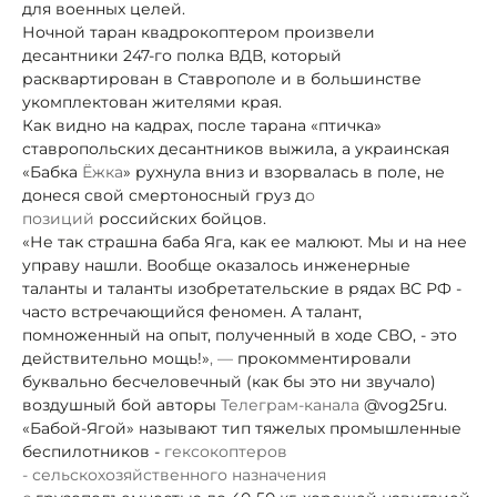
для военных целей.
Ночной таран квадрокоптером произвели
десантники 247-го полка ВДВ, который
расквартирован в Ставрополе и в большинстве
укомплектован жителями края.
Как видно на кадрах, после тарана «птичка»
ставропольских десантников выжила, а украинская
«Бабка
Ёжка
» рухнула вниз и взорвалась в поле, не
донеся свой смертоносный груз д
о
позиций
российских бойцов.
«Не так страшна баба Яга, как ее малюют. Мы и на нее
управу нашли. Вообще оказалось инженерные
таланты и таланты изобретательские в рядах ВС РФ -
часто встречающийся феномен. А талант,
помноженный на опыт, полученный в ходе СВО, - это
действительно мощь!»
, —
прокомментировали
буквально бесчеловечный (как бы это ни звучало)
воздушный бой авторы
Телеграм-канала
@vog25ru.
«Бабой-Ягой» называют тип тяжелых промышленные
беспилотников -
гексокоптеров
-
сельскохозяйственного назначения