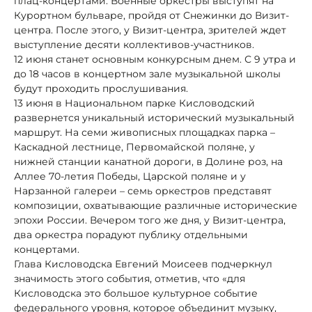
плац-концертами. Военные оркестры выступят на
Курортном бульваре, пройдя от Снежинки до Визит-
центра. После этого, у Визит-центра, зрителей ждет
выступление десяти коллективов-участников.
12 июня станет основным конкурсным днем. С 9 утра и
до 18 часов в концертном зале музыкальной школы
будут проходить прослушивания.
13 июня в Национальном парке Кисловодский
развернется уникальный исторический музыкальный
маршрут. На семи живописных площадках парка –
Каскадной лестнице, Первомайской поляне, у
нижней станции канатной дороги, в Долине роз, на
Аллее 70-летия Победы, Царской поляне и у
Нарзанной галереи – семь оркестров представят
композиции, охватывающие различные исторические
эпохи России. Вечером того же дня, у Визит-центра,
два оркестра порадуют публику отдельными
концертами.
Глава Кисловодска Евгений Моисеев подчеркнул
значимость этого события, отметив, что «для
Кисловодска это большое культурное событие
федерального уровня, которое объединит музыку,