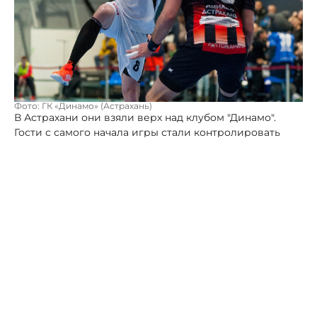
Фото: ГК «Динамо» (Астрахань)
В Астрахани они взяли верх над клубом "Динамо".
Гости с самого начала игры стали контролировать
поле. Такая ситуация продложилась в течению всего
матча. К перерыву перевес ставропольцев составлял
16:14, а к финалу увеличился до 34:30.
«Соперник все время старался нас догнать, борьба
шла до последних минут. Спасибо всем большое, кто
приехал нас поддержать. Болельщики у нас просто
великолепные. Был такой шум, такая поддержка, что
мы временами не слышали друг друга. Но это очень
приятно: эмоционально заводит и подгоняет играть
лучше и быстрее», — прокомментировал результат
игры левый полусредний «Виктора» Павел Тураев.
Очередной матч «Виктор» сыграет 26 марта с