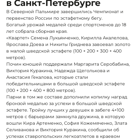
в Санкт-Петербурге
В Северной Пальмире завершились Чемпионат и
первенство России по эстафетному бегу.
Богатый урожай медалей среди спортсменов до 18
лет собрала сборная края.
«Квартет» Семена Лукьянченко, Кирилла Акалелова,
Ярослава Доева и Никиты Гриднева завоевал золото
в малой шведской эстафете (100 + 200 + 300 + 400
метров).
Почин юношей поддержали Маргарита Серобабина,
Виктория Куракина, Надежда Щеголькова и
Анастасия Гекалова, которые стали
победительницами в большой шведской эстафете
(100 + 200 + 400 + 800 метров).
Парни в том же составе дополнили копилку наград
бронзой медалью за успехи в большой шведской
эстафете. Тройку лучших у девушек в забеге 4×100
метров с барьерами замкнула дружина, в которую
вошли Кира Артеменко, София Кожемяченко, Злата
Селиванова и Виктория Куракина, сообщили об
успехах ставропольских легкоатлетов в краевом