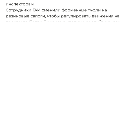
инспекторам.
Сотрудники ГАИ сменили форменные туфли на
резиновые сапоги, чтобы регулировать движения на
проспекте Петра Первого в столице республике, где
из-за проливных дождей затопило проезжую часть
дороги.
Местами вода доходила инспекторам до щиколоток,
однако удобная резиновая обувка решила проблему,
позволив стражам дорог работать в относительно
комфортных условиях.
Для безопасности ограничено движение транспорта,
легковые автомобили через этот участок не
пропускаются.
Водителям рекомендуется заранее выбирать
альтернативные маршруты объезда.
Водителям рекомендовано проявлять
внимательность, соблюдать скоростной режим и
безопасную дистанцию - это поможет избежать
аварий и сохранить безопасность на дороге.