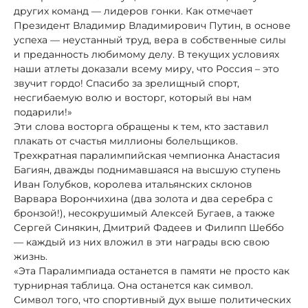
других команд — лидеров гонки. Как отмечает
Президент Владимир Владимирович Путин, в основе
успеха — неустанный труд, вера в собственные силы
и преданность любимому делу. В текущих условиях
наши атлеты доказали всему миру, что Россия – это
звучит гордо! Спасибо за зрелищный спорт,
несгибаемую волю и восторг, который вы нам
подарили!»
Эти слова восторга обращены к тем, кто заставил
плакать от счастья миллионы болельщиков.
Трехкратная паралимпийская чемпионка Анастасия
Багиян, дважды поднимавшаяся на высшую ступень
Иван Голубков, королева итальянских склонов
Варвара Ворончихина (два золота и два серебра с
бронзой!), несокрушимый Алексей Бугаев, а также
Сергей Синякин, Дмитрий Фадеев и Филипп Шеббо
— каждый из них вложил в эти награды всю свою
жизнь.
«Эта Паралимпиада останется в памяти не просто как
турнирная таблица. Она останется как символ.
Символ того, что спортивный дух выше политических