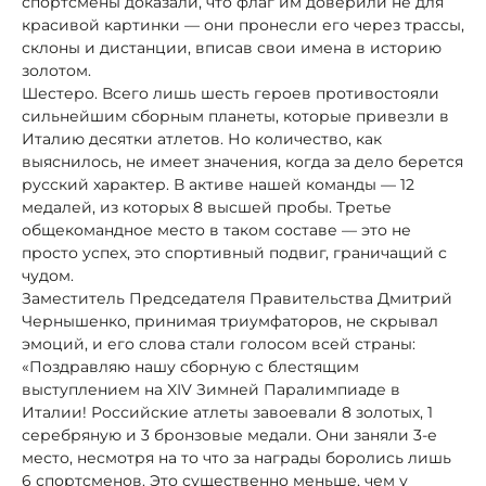
спортсмены доказали, что флаг им доверили не для
красивой картинки — они пронесли его через трассы,
склоны и дистанции, вписав свои имена в историю
золотом.
Шестеро. Всего лишь шесть героев противостояли
сильнейшим сборным планеты, которые привезли в
Италию десятки атлетов. Но количество, как
выяснилось, не имеет значения, когда за дело берется
русский характер. В активе нашей команды — 12
медалей, из которых 8 высшей пробы. Третье
общекомандное место в таком составе — это не
просто успех, это спортивный подвиг, граничащий с
чудом.
Заместитель Председателя Правительства Дмитрий
Чернышенко, принимая триумфаторов, не скрывал
эмоций, и его слова стали голосом всей страны:
«Поздравляю нашу сборную с блестящим
выступлением на XIV Зимней Паралимпиаде в
Италии! Российские атлеты завоевали 8 золотых, 1
серебряную и 3 бронзовые медали. Они заняли 3-е
место, несмотря на то что за награды боролись лишь
6 спортсменов. Это существенно меньше, чем у