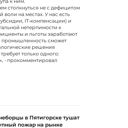
упа к ним.
уем столкнуться не с дефицитом
воли на местах. У нас есть
субсидии, IT-компенсации) и
отальной нетерпимости к
фициенты и льготы заработают
ая промышленность сможет
нологические решения
 требует только одного:
ь», - прокомментировал
неборцы в Пятигорске тушат
упный пожар на рынке