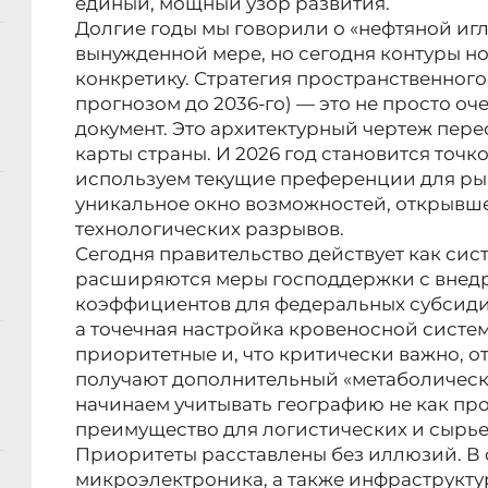
единый, мощный узор развития.
Долгие годы мы говорили о «нефтяной иг
вынужденной мере, но сегодня контуры н
конкретику. Стратегия пространственного 
прогнозом до 2036-го) — это не просто 
документ. Это архитектурный чертеж пер
карты страны. И 2026 год становится точ
используем текущие преференции для рыв
уникальное окно возможностей, открывше
технологических разрывов.
Сегодня правительство действует как сист
расширяются меры господдержки с вне
коэффициентов для федеральных субсидий.
а точечная настройка кровеносной систе
приоритетные и, что критически важно, 
получают дополнительный «метаболическ
начинаем учитывать географию не как про
преимущество для логистических и сырье
Приоритеты расставлены без иллюзий. В
микроэлектроника, а также инфраструктур