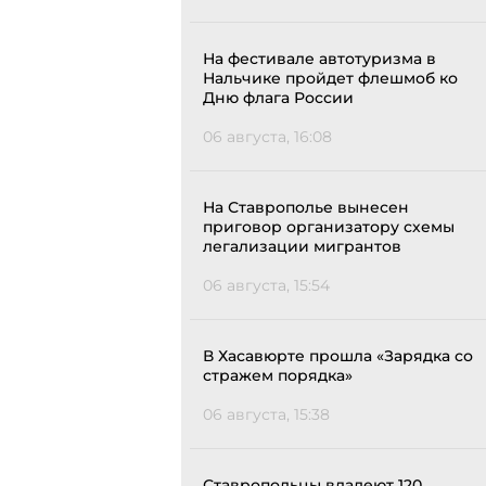
На фестивале автотуризма в
Нальчике пройдет флешмоб ко
Дню флага России
06 августа, 16:08
На Ставрополье вынесен
приговор организатору схемы
легализации мигрантов
06 августа, 15:54
В Хасавюрте прошла «Зарядка со
стражем порядка»
06 августа, 15:38
Ставропольцы владеют 120