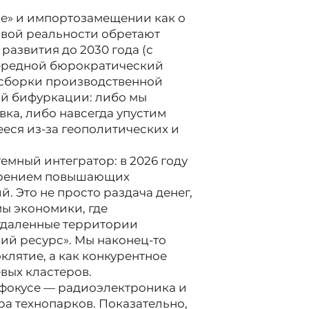
ле» и импортозамещении как о
овой реальности обретают
развития до 2030 года (с
очередной бюрократический
есборки производственной
кой бифуркации: либо мы
ка, либо навсегда упустим
еся из-за геополитических и
емный интегратор: в 2026 году
дрением повышающих
 Это не просто раздача денег,
мы экономики, где
отдаленные территории
ий ресурс». Мы наконец-то
клятие, а как конкурентное
вых кластеров.
 фокусе — радиоэлектроника и
а технопарков. Показательно,