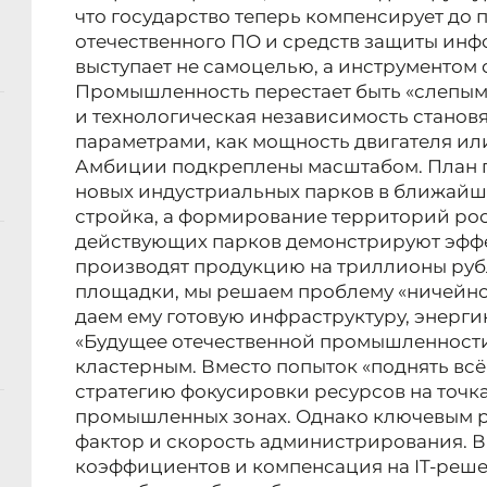
что государство теперь компенсирует до 
отечественного ПО и средств защиты ин
выступает не самоцелью, а инструментом 
Промышленность перестает быть «слепым»
и технологическая независимость станов
параметрами, как мощность двигателя ил
Амбиции подкреплены масштабом. План п
новых индустриальных парков в ближайши
стройка, а формирование территорий рост
действующих парков демонстрируют эффе
производят продукцию на триллионы руб
площадки, мы решаем проблему «ничейно
даем ему готовую инфраструктуру, энергию
«Будущее отечественной промышленности 
кластерным. Вместо попыток «поднять всё
стратегию фокусировки ресурсов на точк
промышленных зонах. Однако ключевым р
фактор и скорость администрирования.
коэффициентов и компенсация на IT-реш