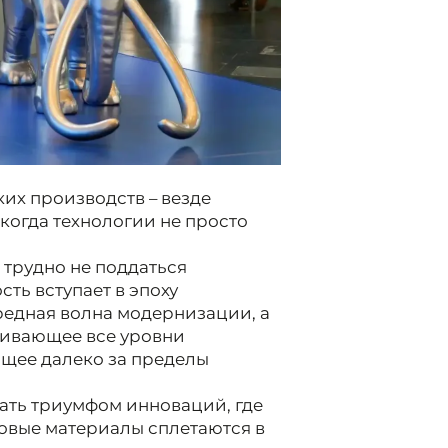
их производств – везде
когда технологии не просто
 трудно не поддаться
ь вступает в эпоху
ередная волна модернизации, а
гивающее все уровни
щее далеко за пределы
ть триумфом инноваций, где
овые материалы сплетаются в