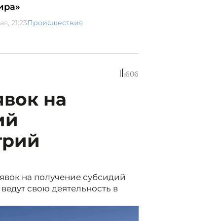
ира»
ая, 21:23
Происшествия
606
явок на
ий
трий
явок на получение субсидий
ведут свою деятельность в