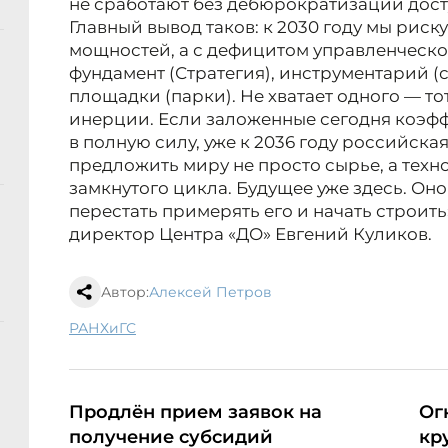
не сработают без дебюрократизации дост
Главный вывод таков: к 2030 году мы риск
мощностей, а с дефицитом управленческой 
фундамент (Стратегия), инструментарий (
площадки (парки). Не хватает одного — т
инерции. Если заложенные сегодня коэф
в полную силу, уже к 2036 году российск
предложить миру не просто сырье, а тех
замкнутого цикла. Будущее уже здесь. Оно
перестать примерять его и начать строит
директор Центра «ДО» Евгений Куликов.
Автор:
Алексей Петров
РАНХиГС
Продлён прием заявок на
Ог
получение субсидий
кр