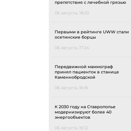
препятствия с лечебной грязью
06 августа, 18:02
Первыми в рейтинге UWW стали
осетинские борцы
06 августа, 17:24
Передвижной маммограф
принял пациенток в станице
Каменнобродской
06 августа, 16:16
К 2030 году на Ставрополье
модернизируют более 40
энергообъектов
06 августа, 16:12