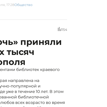
ля, 17:28
Общество
1154
очь» приняли
х тысяч
ополя
нентами библиотек краевого
рая направлена на
аучно-популярной и
 уже в течение 10 лет. В этом
зованной библиотечной
любов всех возрасто во время