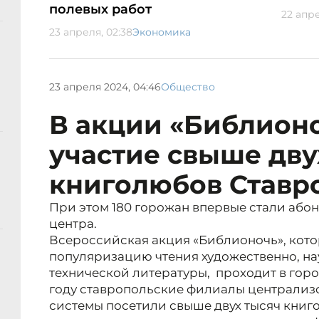
полевых работ
22 апре
23 апреля, 02:38
Экономика
23 апреля 2024, 04:46
Общество
В акции «Библион
участие свыше дву
книголюбов Ставр
При этом 180 горожан впервые стали або
центра.
Всероссийская акция «Библионочь», кото
популяризацию чтения художественно, н
технической литературы, проходит в городе
году ставропольские филиалы централи
системы посетили свыше двух тысяч книго