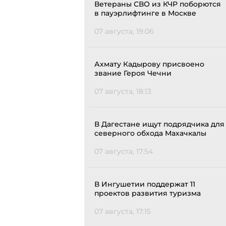
Ветераны СВО из КЧР поборются
в пауэрлифтинге в Москве
07 августа, 19:06
Ахмату Кадырову присвоено
звание Героя Чечни
07 августа, 18:13
В Дагестане ищут подрядчика для
северного обхода Махачкалы
07 августа, 17:54
В Ингушетии поддержат 11
проектов развития туризма
07 августа, 17:15