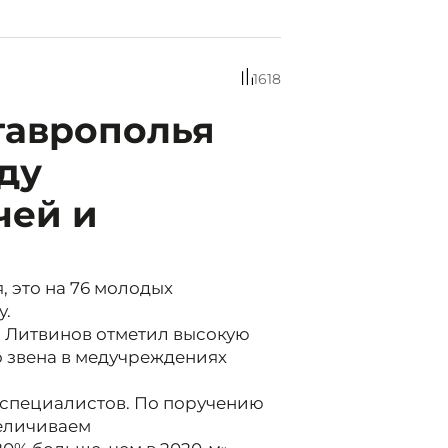
1618
таврополья
ду
чей и
 это на 76 молодых
у.
 Литвинов отметил высокую
 звена в медучреждениях
х специалистов. По поручению
еличиваем