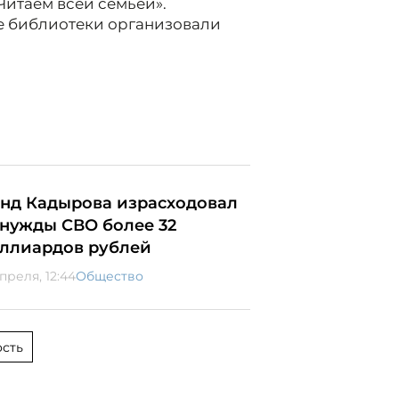
Читаем всей семьёй».
е библиотеки организовали
нд Кадырова израсходовал
 нужды СВО более 32
ллиардов рублей
преля, 12:44
Общество
сть