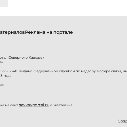
атериалов
Реклама на портале
ртал Северного Кавказа»
».
77 - 53481 выдано Федеральной службой по надзору в сфере связи, 
3 года.
а»
sevkavportal.ru
а на сайт
обязательна.
Созд