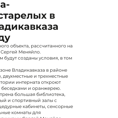
а-
старелых в
адикавказа
ду
ого объекта, рассчитанного на
 Сергей Меняйло.
м будут созданы условия, в том
 зоне Владикавказа в районе
, двухместные и трехместные
итории интерната откроют
с беседками и оранжерею.
отрена большая библиотека,
ый и спортивный залы с
цедурные кабинеты, сенсорные
льные комнаты для