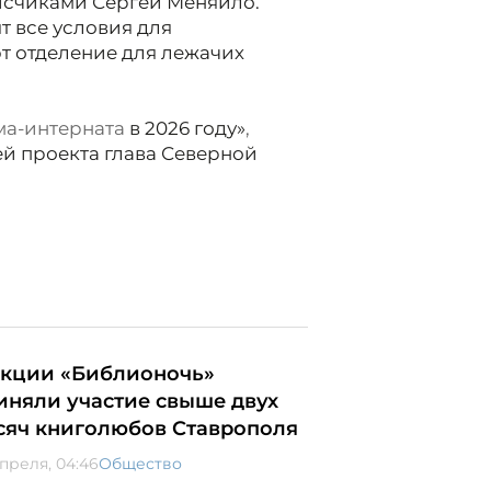
исчиками Сергей Меняйло.
т все условия для
т отделение для лежачих
ма-интерната
в 2026 году»
,
й проекта глава Северной
акции «Библионочь»
иняли участие свыше двух
сяч книголюбов Ставрополя
апреля, 04:46
Общество