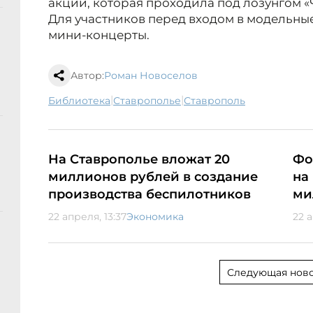
акции, которая проходила под лозунгом «
Для участников перед входом в модельны
мини-концерты.
Автор:
Роман Новоселов
|
|
библиотека
Ставрополье
Ставрополь
На Ставрополье вложат 20
Фо
миллионов рублей в создание
на
производства беспилотников
ми
22 апреля, 13:37
Экономика
22 а
Следующая ново