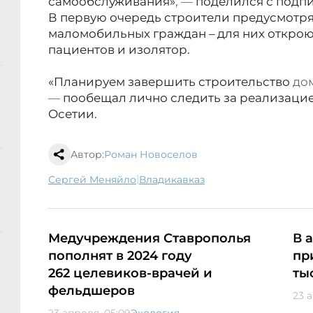
самообслуживания»
, —
поделился с подп
В первую очередь строители предусмотря
маломобильных граждан – для них открою
пациентов и изолятор.
«Планируем завершить строительство
до
—
пообещал лично следить за реализацие
Осетии.
Автор:
Роман Новоселов
|
Сергей Меняйло
Владикавказ
Медучреждения Ставрополья
В 
пополнят в 2024 году
пр
262 целевиков-врачей и
ты
фельдшеров
23 