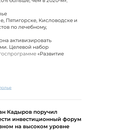
 20% больше, чем в 2020-м»
,
лье
е, Пятигорске, Кисловодске и
тов по лечебному,
иона активизировать
ми. Целевой набор
госпрограмме
«Развитие
ополье
ан Кадыров поручил
ести инвестиционный форум
озном на высоком уровне