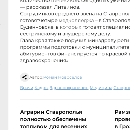
количество
целевиков
: сегодня их уже на
—
рассказал Литвинов.
Сотрудинков среднего звена на Ставропо
готовят
четыре
медколледжа
– в Ставропол
Буденновске, в
которых
готовят специалис
сестринскому и акушерскому делу.
Глава края также поручил минздраву рег
программы подготовки с муниципалитета
абитуриентов финансируется по краевой
здравоохранения».
Автор:
Роман Новоселов
|
|
|
|
врачи
кадры
здравоохранение
медицина
Ставр
Аграрии Ставрополья
Рамз
полностью обеспечены
пров
топливом для весенних
в Гр