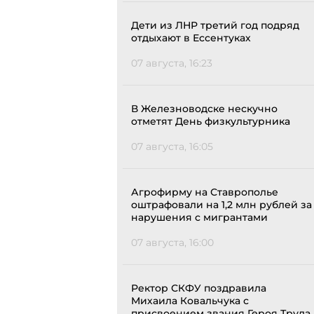
Дети из ЛНР третий год подряд
отдыхают в Ессентуках
07 августа, 16:23
В Железноводске нескучно
отметят День физкультурника
07 августа, 16:05
Агрофирму на Ставрополье
оштрафовали на 1,2 млн рублей за
нарушения с мигрантами
07 августа, 16:00
Ректор СКФУ поздравила
Михаила Ковальчука с
присвоением звания Героя Труда