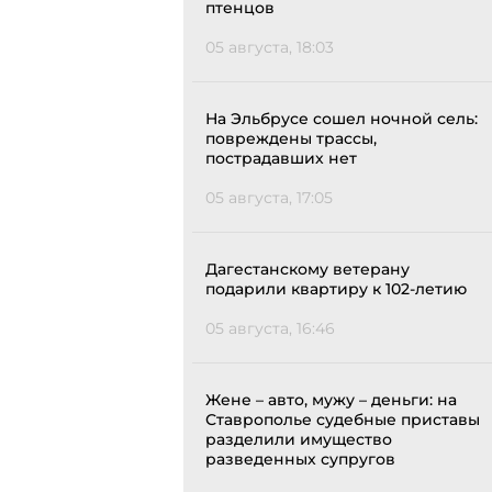
птенцов
05 августа, 18:03
На Эльбрусе сошел ночной сель:
повреждены трассы,
пострадавших нет
05 августа, 17:05
Дагестанскому ветерану
подарили квартиру к 102-летию
05 августа, 16:46
Жене – авто, мужу – деньги: на
Ставрополье судебные приставы
разделили имущество
разведенных супругов