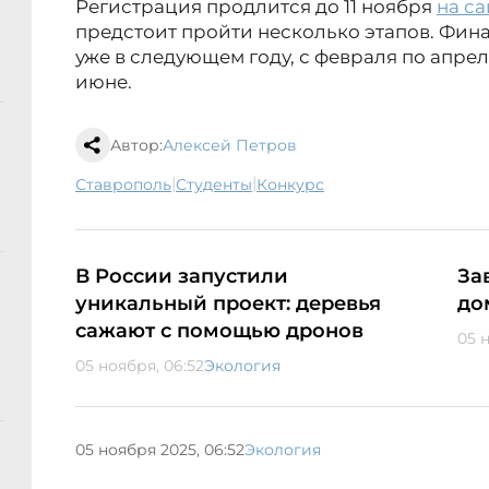
Регистрация продлится до 11 ноября
на с
предстоит пройти несколько этапов. Фин
уже в следующем году, с февраля по апрель
июне.
Автор:
Алексей Петров
|
|
Ставрополь
студенты
конкурс
В России запустили
За
уникальный проект: деревья
до
сажают с помощью дронов
05 
05 ноября, 06:52
Экология
05 ноября 2025, 06:52
Экология