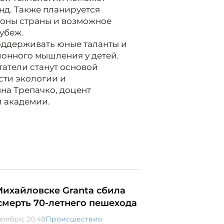
нд. Также планируется
ионы страны и возможное
убеж.
поддерживать юные таланты и
ионного мышления у детей.
атели станут основой
сти экологии и
на Трепачко, доцент
 академии.
Михайловске Granta сбила
смерть 70-летнего пешехода
ноября, 20:48
Происшествия