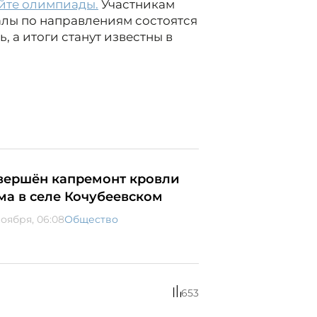
айте олимпиады.
Участникам
алы по направлениям состоятся
, а итоги станут известны в
вершён капремонт кровли
ма в селе Кочубеевском
ноября, 06:08
Общество
653