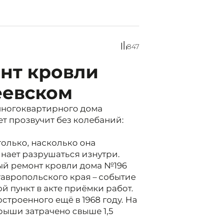
847
нт кровли
еевском
многоквартирного дома
ет прозвучит без колебаний:
только, насколько она
инает разрушаться изнутри.
й ремонт кровли дома №196
тавропольского края – событие
й пункт в акте приёмки работ.
остроенного ещё в 1968 году. На
ыши затрачено свыше 1,5