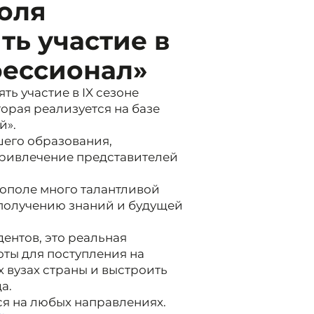
оля
ь участие в
фессионал»
ь участие в IX сезоне
орая реализуется на базе
й».
шего образования,
ривлечение представителей
рополе много талантливой
 получению знаний и будущей
ентов, это реальная
оты для поступления на
 вузах страны и выстроить
а.
ся на любых направлениях.