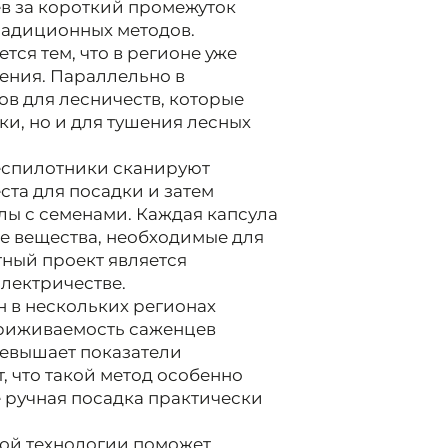
в за короткий промежуток
радиционных методов.
ся тем, что в регионе уже
тения. Параллельно в
ов для лесничеств, которые
ки, но и для тушения лесных
еспилотники сканируют
та для посадки и затем
лы с семенами. Каждая капсула
ые вещества, необходимые для
тный проект является
электричестве.
 в нескольких регионах
приживаемость саженцев
ревышает показатели
, что такой метод особенно
е ручная посадка практически
той технологии поможет