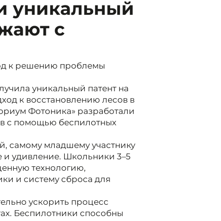
ли уникальный
ажают с
од к решению проблемы
лучила уникальный патент на
дход к восстановлению лесов в
ториум Фотоника» разработали
ев с помощью беспилотных
й, самому младшему участнику
е и удивление. Школьники 3–5
ценную технологию,
и и систему сброса для
тельно ускорить процесс
тах. Беспилотники способны