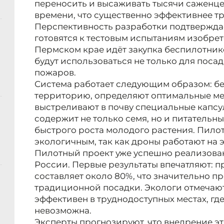
переносить и высаживать тысячи саженце
времени, что существенно эффективнее т
Перспективность разработки подтверждает
готовятся к тестовым испытаниям изобре
Пермском крае идёт закупка беспилотник
будут использоваться не только для посад
пожаров.
Система работает следующим образом: б
территорию, определяют оптимальные мес
выстреливают в почву специальные капсу
содержит не только семя, но и питательн
быстрого роста молодого растения. Пило
экологичным, так как дроны работают на 
Пилотный проект уже успешно реализован
России. Первые результаты впечатляют: 
составляет около 80%, что значительно п
традиционной посадки. Экологи отмечают
эффективен в труднодоступных местах, гд
невозможна.
Эксперты прогнозируют, что внедрение э