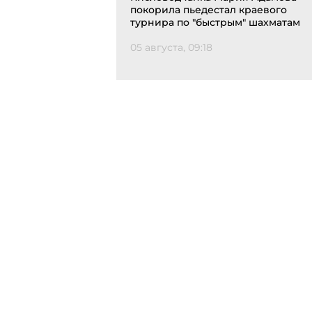
покорила пьедестал краевого
турнира по "быстрым" шахматам
05 августа, 09:18