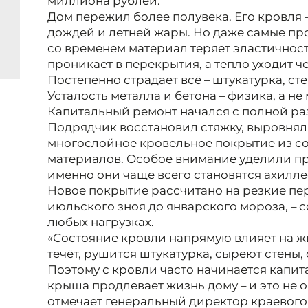
миллиона рублей.
Дом пережил более полувека. Его кровля 
дождей и летней жары. Но даже самые пр
со временем материал теряет эластичность
проникает в перекрытия, а тепло уходит 
Постепенно страдает всё – штукатурка, ст
Усталость металла и бетона – физика, а не
Капитальный ремонт начался с полной ра
Подрядчик восстановил стяжку, выровнял
многослойное кровельное покрытие из с
материалов. Особое внимание уделили п
именно они чаще всего становятся ахилл
Новое покрытие рассчитано на резкие пер
июльского зноя до январского мороза, – 
любых нагрузках.
«Состояние кровли напрямую влияет на ж
течёт, рушится штукатурка, сыреют стены
Поэтому с кровли часто начинается капи
крыша продлевает жизнь дому – и это не о
отмечает генеральный директор краевого