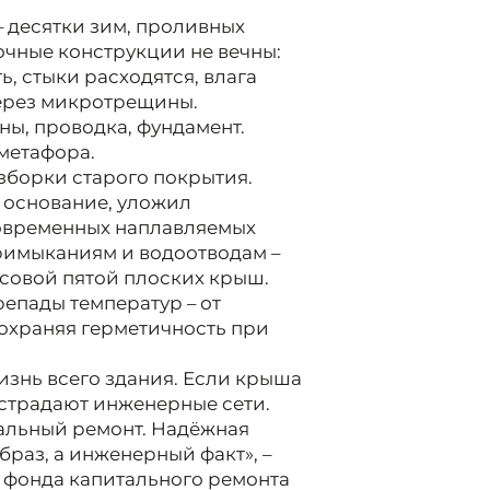
– десятки зим, проливных
очные конструкции не вечны:
, стыки расходятся, влага
через микротрещины.
ены, проводка, фундамент.
 метафора.
зборки старого покрытия.
 основание, уложил
овременных наплавляемых
римыканиям и водоотводам –
есовой пятой плоских крыш.
епады температур – от
сохраняя герметичность при
изнь всего здания. Если крыша
, страдают инженерные сети.
тальный ремонт. Надёжная
браз, а инженерный факт», –
 фонда капитального ремонта