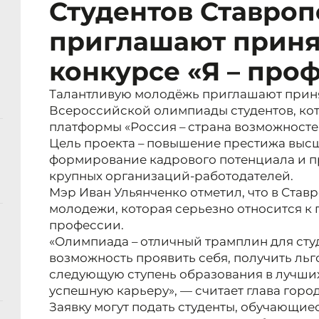
Студентов Ставроп
приглашают принят
конкурсе «Я – про
Талантливую молодёжь приглашают принят
Всероссийской олимпиады студентов, кот
платформы «Россия – страна возможносте
Цель проекта – повышение престижа выс
формирование кадрового потенциала и п
крупных организаций-работодателей.
Мэр Иван Ульянченко отметил, что в Став
молодежи, которая серьезно относится к
профессии.
«Олимпиада – отличный трамплин для студ
возможность проявить себя, получить льг
следующую ступень образования в лучших
успешную карьеру», — считает глава город
Заявку могут подать студенты, обучающие