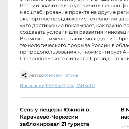
России значительно увеличить лесной фо
масштабирование проекта на другие рег
экспортное продвижение технологии за р
«Это достижение показывает, как важно 
создавать условия для развития инновац
Возможно, именно такие молодые изобрет
технологического прорыва России в обла
природопользования.», - комментирует Ан
Ставропольского филиала Президентской
Автор:
Алексей Петров
|
|
|
инновации
РАНХиГС
лес
РАНХиГС
Сель у пещеры Южной в
В 
Карачаево-Черкесии
на
заблокировал 21 туриста
04 