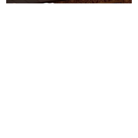
Фото: Рамзан Кадыров ВКонтакте
Оно прошло в минтруда и соцразвития ЧР.
Руководитель региона поздравил сотрудников
соцсферы с праздником и подчеркнул значимость их
работы, отметив вклад специалистов в поддержку
уязвимых категорий жителей республики,
нуждающихся в особом внимании и помощи.
В прошлом году в Чечне построено два важных
объекта — пансионат для ветеранов войн и труда на
230 мест и дополнительный корпус