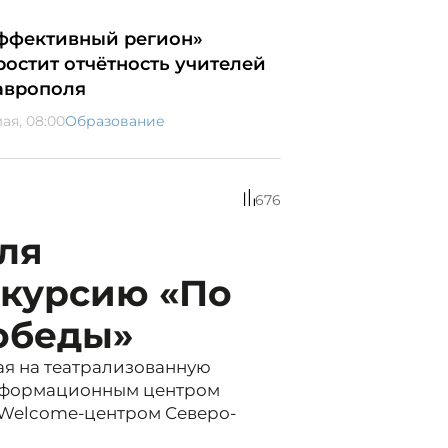
ффективный регион»
ростит отчётность учителей
аврополя
ая, 08:00
Образование
676
ля
скурсию «По
обеды»
ая на театрализованную
информационным центром
и Welcome-центром Северо-