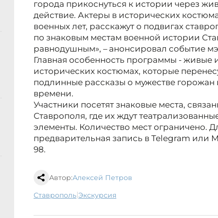
города прикоснуться к истории через жи
действие. Актеры в исторических костюм
военных лет, расскажут о подвигах ставро
по знаковым местам военной истории Ста
равнодушным», – анонсировал событие мэ
Главная особенность программы - живые и
исторических костюмах, которые перенесу
подлинные рассказы о мужестве горожан 
времени.
Участники посетят знаковые места, связа
Ставрополя, где их ждут театрализованны
элементы. Количество мест ограничено. Д
предварительная запись в Telegram или Ma
98.
Автор:
Алексей Петров
|
Ставрополь
экскурсия