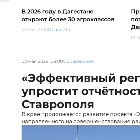
В 2026 году в Дагестане
Пр
откроют более 30 агроклассов
по
Да
01 мая, 21:35
Общество
01 м
02 мая 2026, 08:00
Образование
«Эффективный ре
упростит отчётнос
Ставрополя
В крае продолжается развитие проекта «
направленного на совершенствование раб