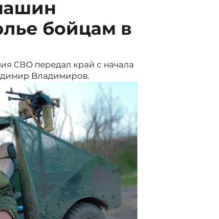
машин
олье бойцам в
ния СВО передал край с начала
ладимир Владимиров.