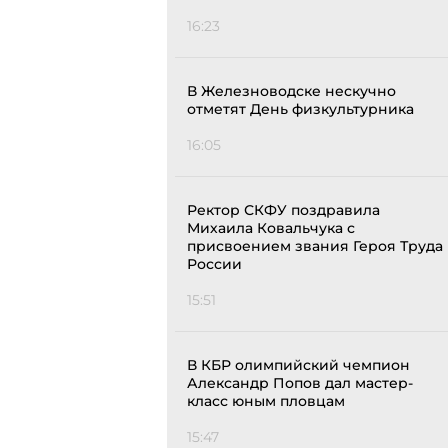
16:23
В Железноводске нескучно
отметят День физкультурника
16:05
Ректор СКФУ поздравила
Михаила Ковальчука с
присвоением звания Героя Труда
России
15:51
В КБР олимпийский чемпион
Александр Попов дал мастер-
класс юным пловцам
15:47