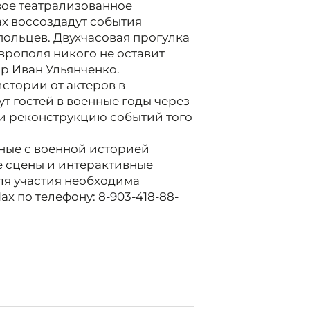
вое театрализованное
ах воссоздадут события
польцев. Двухчасовая прогулка
врополя никого не оставит
р Иван Ульянченко.
стории от актеров в
т гостей в военные годы через
и реконструкцию событий того
нные с военной историей
е сцены и интерактивные
ля участия необходима
x по телефону: 8-903-418-88-