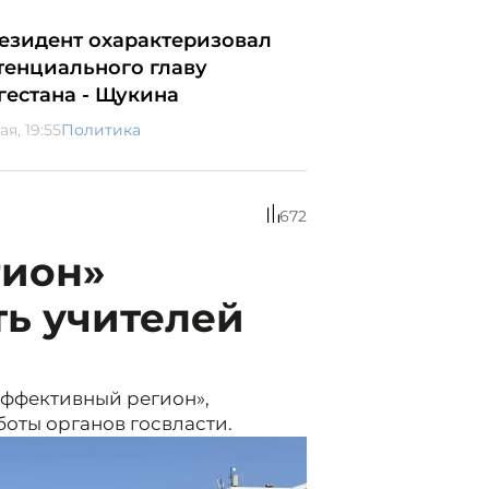
езидент охарактеризовал
тенциального главу
гестана - Щукина
ая, 19:55
Политика
672
гион»
ть учителей
Эффективный регион»,
оты органов госвласти.