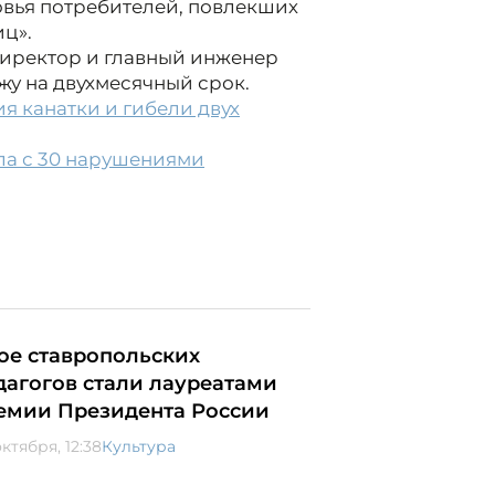
овья потребителей, повлекших
иц».
директор и главный инженер
жу на двухмесячный срок.
я канатки и гибели двух
ала с 30 нарушениями
ое ставропольских
дагогов стали лауреатами
емии Президента России
ктября, 12:38
Культура