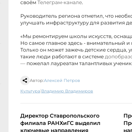
своём
Телеграм-канале
.
Руководитель региона отметил, что необ
улучшать инфраструктуру для развития де
«Мы ремонтируем школы искусств, оснащ
Но самое главное здесь - внимательный и
Только он может зажечь детские сердца, у
такие люди работают в системе
допобраз
—
пожелал лауреатам талантливых учени
Автор:
Алексей Петров
|
культура
Владимир Владимиров
Директор Ставропольского
Пр
филиала РАНХиГС выделил
Пр
ключевые направления
на