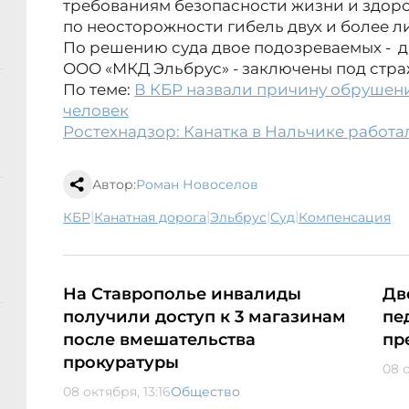
требованиям безопасности жизни и здор
по неосторожности гибель двух и более л
По решению суда двое подозреваемых - 
ООО «МКД Эльбрус» - заключены под стра
По теме:
В КБР назвали причину обрушени
человек
Ростехнадзор: Канатка в Нальчике работ
Автор:
Роман Новоселов
|
|
|
|
КБР
Канатная дорога
Эльбрус
суд
компенсация
На Ставрополье инвалиды
Дв
получили доступ к 3 магазинам
пе
после вмешательства
пр
прокуратуры
08 о
08 октября, 13:16
Общество