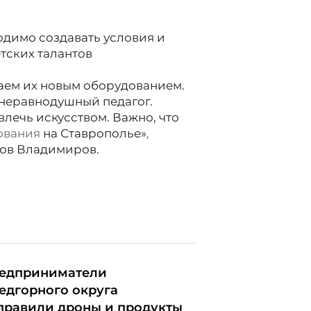
ходимо
создавать условия и
тских талантов
аем их новым оборудованием.
 неравнодушный педагог.
влечь искусством. Важно, что
ования
на Ставрополье»
,
ков Владимиров.
едприниматели
едгорного округа
правили дроны и продукты