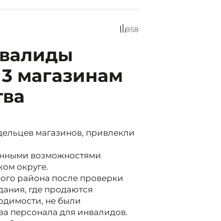
958
нвалиды
 3 магазинам
тва
ельцев магазинов, привлекли
ченными возможностями
ом округе.
кого района после проверки
здания, где продаются
одимости, не были
а персонала для инвалидов.