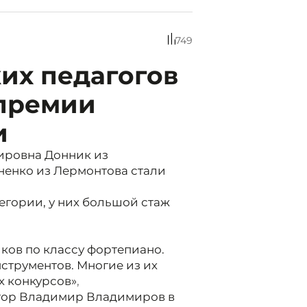
749
их педагогов
 премии
и
ировна Донник из
енко из Лермонтова стали
егории, у них большой стаж
ков по классу фортепиано.
струментов. Многие из их
х конкурсов»
,
атор Владимир Владимиров в