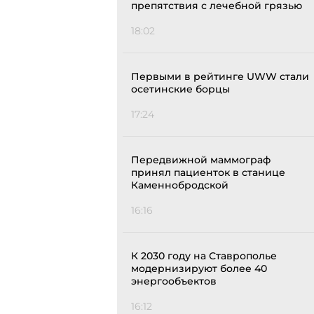
препятствия с лечебной грязью
18:02
Первыми в рейтинге UWW стали
осетинские борцы
17:24
Передвижной маммограф
принял пациенток в станице
Каменнобродской
16:16
К 2030 году на Ставрополье
модернизируют более 40
энергообъектов
16:12