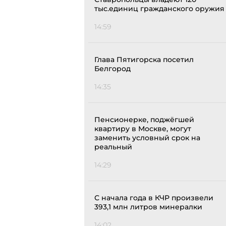
тыс.единиц гражданского оружия
14:59
Глава Пятигорска посетил
Белгород
14:35
Пенсионерке, поджёгшей
квартиру в Москве, могут
заменить условный срок на
реальный
14:29
С начала года в КЧР произвели
393,1 млн литров минералки
14:02