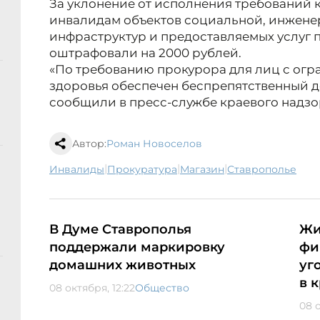
За уклонение от исполнения требований 
инвалидам объектов социальной, инжене
инфраструктур и предоставляемых услуг
оштрафовали на 2000 рублей.
«По требованию прокурора для лиц с ог
здоровья обеспечен беспрепятственный до
сообщили в пресс-службе краевого надзо
Автор:
Роман Новоселов
|
|
|
инвалиды
прокуратура
магазин
Ставрополье
В Думе Ставрополья
Жи
поддержали маркировку
фи
домашних животных
уг
в 
08 октября, 12:22
Общество
08 о