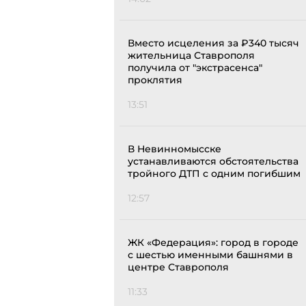
Вместо исцеления за ₽340 тысяч
жительница Ставрополя
получила от "экстрасенса"
проклятия
13:51
В Невинномысске
устанавливаются обстоятельства
тройного ДТП с одним погибшим
12:57
ЖК «Федерация»: город в городе
с шестью именными башнями в
центре Ставрополя
11:33