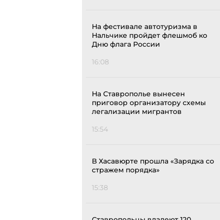
На фестивале автотуризма в
Нальчике пройдет флешмоб ко
Дню флага России
16:08
На Ставрополье вынесен
приговор организатору схемы
легализации мигрантов
15:54
В Хасавюрте прошла «Зарядка со
стражем порядка»
15:38
Ставропольцы владеют 120