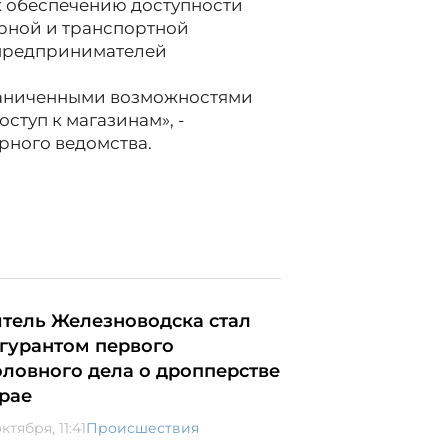
к обеспечению доступности
рной и транспортной
 предпринимателей
раниченными возможностями
ступ к магазинам», -
рного ведомства.
тель Железноводска стал
гурантом первого
оловного дела о дропперстве
крае
ктября, 11:41
Происшествия