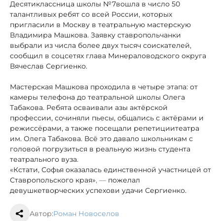
Десятиклассница школы №7
вошла в число 50
талантливых ребят со всей России, которых
пригласили в Москву в театральную мастерскую
Владимира Машкова. Заявку ставропольчанки
выбрали из числа более двух тысяч соискателей,
сообщил в соцсетях глава Минераловодского округа
Вячеслав Сергиенко.
Мастерская Машкова проходила в четыре этапа: от
камеры телефона до театральной школы Олега
Табакова. Ребята осваивали азы актёрской
профессии, сочиняли пьесы, общались с актёрами и
режиссёрами, а также посещали репетиции
театра
им. Олега Табакова. Всё это давало школьникам с
головой погрузиться в реальную жизнь студента
театрального вуза.
«Кстати, Софья оказалась единственной участницей от
Ставропольского края»
, —
пожелал
девушке
творческих успехов
и удачи Сергиенко.
Автор:
Роман Новоселов