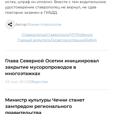
истек, штраф он оплатил. Вместе с тем водительское
удостоверение ставрополец не вернул, не сдав
повторно экзамен в ГИБДД.
Автор:
Роман Новоселов
Ставрополье
Ставрополь
ДТП
ребенок
пьяный водитель
госавтоинспекция
гибдд
Глава Северной Осетии инициировал
закрытие мусоропроводов в
многоэтажках
03 мая, 06:02
Общество
Министр культуры Чечни станет
зампредом регионального
правительства