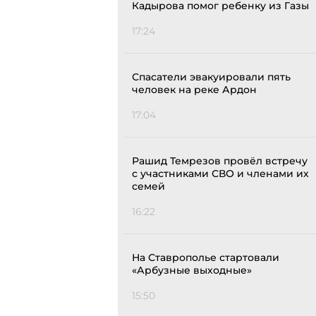
Кадырова помог ребенку из Газы
17:24
Спасатели эвакуировали пять
человек на реке Ардон
17:04
Рашид Темрезов провёл встречу
с участниками СВО и членами их
семей
16:22
На Ставрополье стартовали
«Арбузные выходные»
15:50