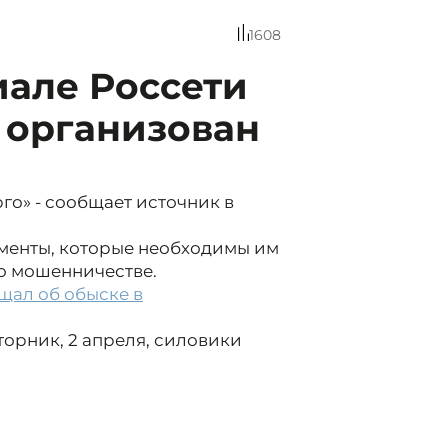
1608
иале Россети
 организован
го» - сообщает источник в
менты, которые необходимы им
 о мошенничестве.
щал об обыске в
орник, 2 апреля, силовики