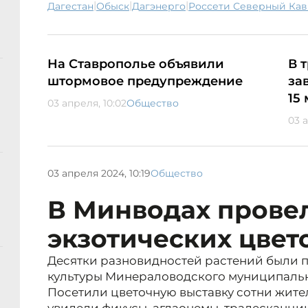
|
|
|
Дагестан
обыск
Дагэнерго
Россети Северный Кав
На Ставрополье объявили
В 
штормовое предупреждение
за
15
03 апреля, 10:02
Общество
03 а
03 апреля 2024, 10:19
Общество
В Минводах прове
экзотических цвет
Десятки разновидностей растений были п
культуры Минераловодского муниципальн
Посетили цветочную выставку сотни жител