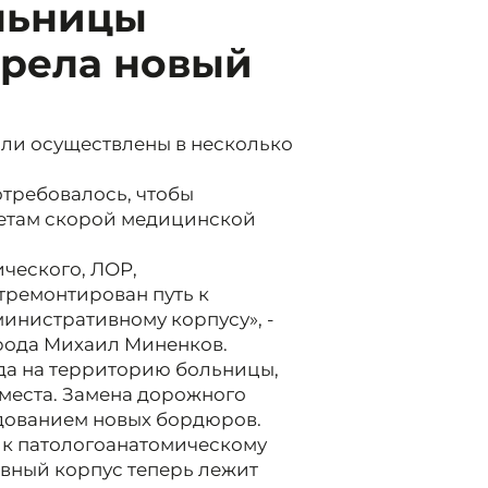
льницы
рела новый
ли осуществлены в несколько
отребовалось, чтобы
ретам скорой медицинской
ческого, ЛОР,
тремонтирован путь к
инистративному корпусу», -
рода Михаил Миненков.
да на территорию больницы,
места. Замена дорожного
дованием новых бордюров.
 к патологоанатомическому
вный корпус теперь лежит