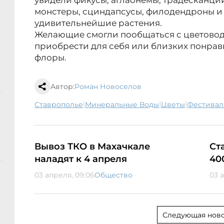
увидели фикусы, аглаонемы, традесканции
монстеры, сциндапсусы, филодендроны и
удивительнейшие растения.
Желающие смогли пообщаться с цветовод
приобрести для себя или близких понрав
флоры.
Автор:
Роман Новоселов
|
|
|
Ставрополье
Минеральные Воды
цветы
фестивал
Вывоз ТКО в Махачкале
Ст
наладят к 4 апреля
40
03 апреля, 09:06
Общество
03 а
Следующая ново