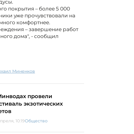
дусы.
о покрытия – более 5 000
ники уже прочувствовали на
амного комфортнее.
реждения – завершение работ
ного дома", - сообщил
Михаил Миненков
Минводах провели
стиваль экзотических
етов
преля, 10:19
Общество