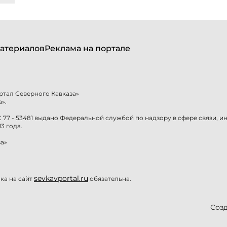
атериалов
Реклама на портале
ртал Северного Кавказа»
».
77 - 53481 выдано Федеральной службой по надзору в сфере связи, 
3 года.
а»
sevkavportal.ru
а на сайт
обязательна.
Созд