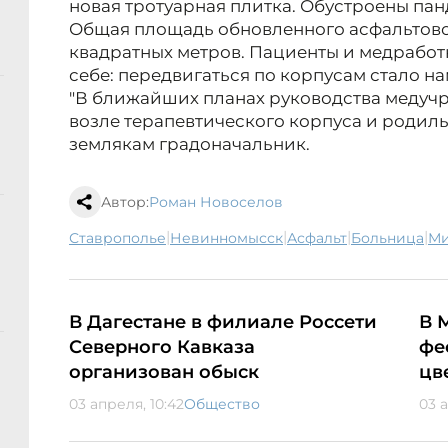
новая тротуарная плитка. Обустроены пан
Общая площадь обновленного асфальтовог
квадратных метров. Пациенты и медработ
себе: передвигаться по корпусам стало н
"В ближайших планах руководства медуч
возле терапевтического корпуса и родиль
землякам градоначальник.
Автор:
Роман Новоселов
|
|
|
|
Ставрополье
Невинномысск
асфальт
больница
В Дагестане в филиале Россети
В 
Северного Кавказа
фе
организован обыск
цв
03 апреля, 10:42
Общество
03 а