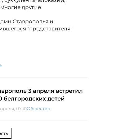
, суккуленты, алоказии,
 многие другие
ами Ставрополья и
ившегося "представителя"
ь
аврополь 3 апреля встретил
0 белгородских детей
преля, 07:10
Общество
сть