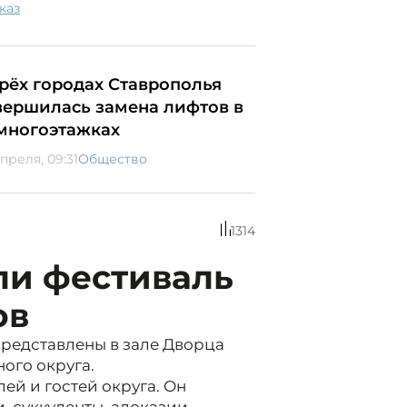
каз
трёх городах Ставрополья
вершилась замена лифтов в
 многоэтажках
преля, 09:31
Общество
1314
ли фестиваль
ов
редставлены в зале Дворца
ого округа.
ей и гостей округа. Он