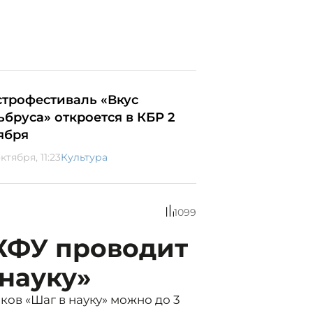
строфестиваль «Вкус
ьбруса» откроется в КБР 2
ября
ктября, 11:23
Культура
1099
КФУ проводит
науку»
ов «Шаг в науку» можно до 3