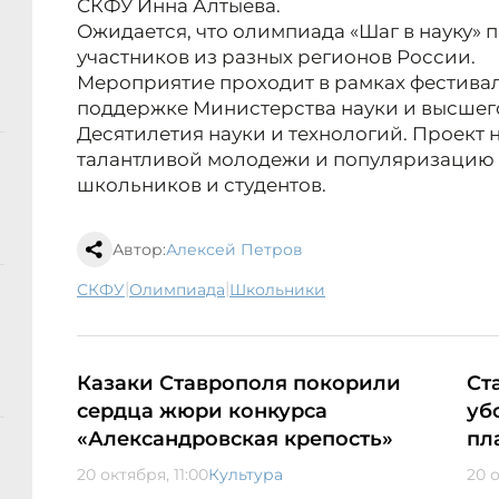
СКФУ Инна Алтыева.
Ожидается, что олимпиада «Шаг в науку» п
участников из разных регионов России.
Мероприятие проходит в рамках фестива
поддержке Министерства науки и высшег
Десятилетия науки и технологий. Проект 
талантливой молодежи и популяризацию 
школьников и студентов.
Автор:
Алексей Петров
|
|
СКФУ
олимпиада
школьники
Казаки Ставрополя покорили
Ст
сердца жюри конкурса
уб
«Александровская крепость»
пл
20 октября, 11:00
Культура
20 о