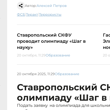
Автор:
Алексей Петров
|
|
ФСБ
теракт
террористы
Ставропольский СКФУ
Га
проводит олимпиаду «Шаг в
Эл
науку»
но
20 октября, 11:29
Образование
20 о
20 октября 2025, 11:29
Образование
Ставропольский С
олимпиаду «Шаг в 
Подать заявку на олимпиада для школьник