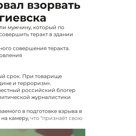
вал взорвать
гиевска
ли мужчину, который по
совершить теракт в здании
ного совершения теракта.
товления
ый срок. При товарище
дине и терроризм»
,
вестный российский блогер
олитической журналистики
аемого в подготовке взрыва в
 на камеру,
что "признаёт свою