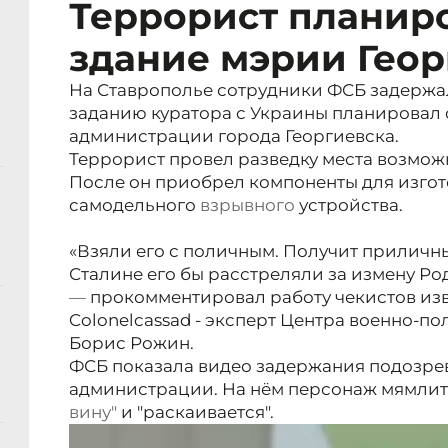
Террорист планиро
здание мэрии Геор
На Ставрополье сотрудники ФСБ задержа
заданию куратора с Украины планировал 
администрации города Георгиевска.
Террорист провел разведку места возмож
После он приобрел компоненты для изго
самодельного
взрывного
устройства.
«Взяли его с поличным. Получит приличн
Сталине его бы расстреляли за измену Ро
—
прокомментировал работу чекистов из
Colonelcassad -
эксперт Центра военно-п
Борис Рожин.
ФСБ показала видео задержания подозрев
администрации. На нём персонаж мямлит
вину"
и "раскаивается".