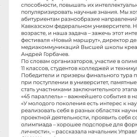
способности, повышать их интеллектуаль
популяризировать научные знания. Мы хо
абитуриентам разнообразие направлений,
Кавказском федеральном университете. Н
возрасте, и наша задача – зажечь этот инт
фестиваля «Новый маршрут», директор д
медиакоммуникаций Высшей школы креа
Андрей Горбачев.
По словам организаторов, участие в олим
11 классов, студентов колледжей и технику
Победители и призеры финального тура 
при поступлении в университет, памятные
стать участниками заключительного эта
«45 параллель» – важнейшего события в н
«У молодого поколения есть интерес к нау
реализовать себя в разных областях науч
проектной деятельности, проявить себя 
олимпиада – хорошее подспорье для фо
личности», – рассказала начальник Управ