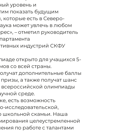
ный уровень и
тим показать будущим
 которые есть в Северо-
аука может увлечь в любом
ерес», – отметил руководитель
епартамента
тивных индустрий СКФУ
пиаде открыто для учащихся 5-
мов со всей страны.
получат дополнительные баллы
 призы, а также получат шанс
па всероссийской олимпиады
аучной среде.
ке, есть возможность
но-исследовательской,
со школьной скамьи. Наша
рмирования целеустремленной
ления по работе с талантами