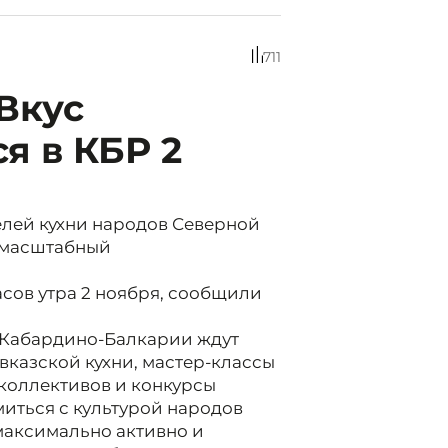
711
Вкус
я в КБР 2
елей кухни народов Северной
т масштабный
асов утра 2 ноября, сообщили
 Кабардино-Балкарии ждут
казской кухни, мастер-классы
 коллективов и конкурсы
иться с культурой народов
максимально активно и