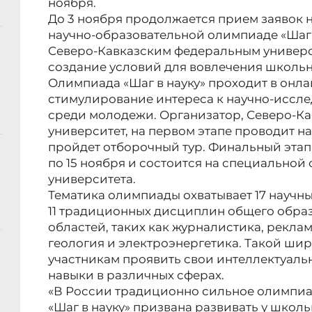
ноября.
До 3 ноября продолжается прием заявок н
научно-образовательной олимпиаде «Шаг 
Северо-Кавказским федеральным универс
создание условий для вовлечения школьни
Олимпиада «Шаг в науку» проходит в онла
стимулирование интереса к научно-иссле
среди молодежи. Организатор, Северо-К
университет, на первом этапе проводит на
пройдет отборочный тур. Финальный этап 
по 15 ноября и состоится на специально
университета.
Тематика олимпиады охватывает 17 научн
11 традиционных дисциплин общего обра
областей, таких как журналистика, реклам
геология и электроэнергетика. Такой ши
участникам проявить свои интеллектуал
навыки в различных сферах.
«В России традиционно сильное олимпи
«Шаг в науку» призвана развивать у школ