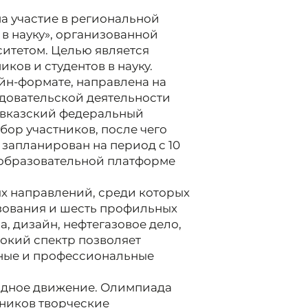
а участие в региональной
в науку», организованной
итетом. Целью является
ков и студентов в науку.
йн-формате, направлена на
довательской деятельности
авказский федеральный
бор участников, после чего
запланирован на период с 10
й образовательной платформе
ых направлений, среди которых
зования и шесть профильных
а, дизайн, нефтегазовое дело,
рокий спектр позволяет
ьные и профессиональные
адное движение. Олимпиада
ьников творческие