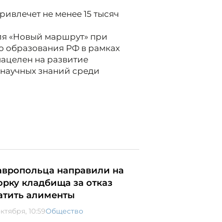
ривлечет не менее 15 тысяч
ля «Новый маршрут» при
о образования РФ в рамках
нацелен на развитие
научных знаний среди
авропольца направили на
орку кладбища за отказ
атить алименты
ктября, 10:59
Общество