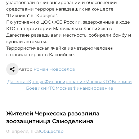
участвовали в финансировании и обеспечении
средствами террора нападавших на концерте
"Пикника" в "Крокусе".
По уточнению ЦОС ФСБ России, задержанные в ходе
КТО на территории Махачкалы и Каспийска в
Дагестане разведывали местность, собирали бомбу и
купили автоматы.
Террористическая ячейка из четырех человек
готовила теракт в Каспийске.
Автор:
Роман Новоселов
Дагестан
Крокус
финансирование
Москва
КТО
боевики
боевики
КТО
Москва
финансирование
Жителей Черкесска разозлила
зоозащитница Самоделкина
01 апреля, 11:08
Общество