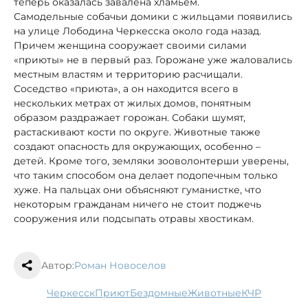
теперь оказалась завалена хламьем.
Самодельные собачьи домики с жильцами появились
на улице Лободина Черкесска около года назад.
Причем женщина сооружает своими силами
«приюты» не в первый раз. Горожане уже жаловались
местным властям и территорию расчищали.
Соседство «приюта», а он находится всего в
нескольких метрах от жилых домов, понятным
образом раздражает горожан. Собаки шумят,
растаскивают кости по округе. Животные также
создают опасность для окружающих, особенно –
детей. Кроме того, земляки зооволонтерши уверены,
что таким способом она делает подопечным только
хуже. На пальцах они объясняют гуманистке, что
некоторым гражданам ничего не стоит поджечь
сооружения или подсыпать отравы хвостикам.
Автор:
Роман Новоселов
Черкесск
приют
бездомные
животные
КЧР