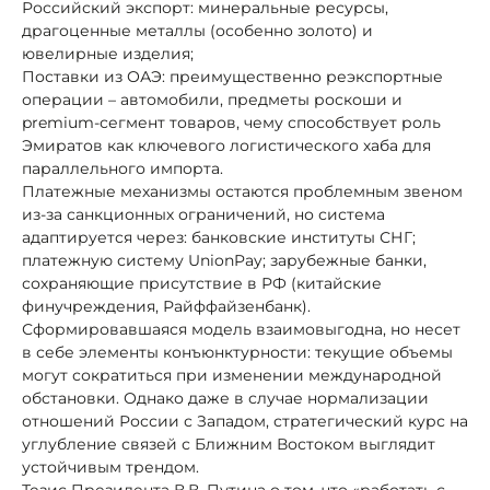
Российский экспорт: минеральные ресурсы,
драгоценные металлы (особенно золото) и
ювелирные изделия;
Поставки из ОАЭ: преимущественно реэкспортные
операции – автомобили, предметы роскоши и
premium-сегмент товаров, чему способствует роль
Эмиратов как ключевого логистического хаба для
параллельного импорта.
Платежные механизмы остаются проблемным звеном
из-за санкционных ограничений, но система
адаптируется через: банковские институты СНГ;
платежную систему UnionPay; зарубежные банки,
сохраняющие присутствие в РФ (китайские
финучреждения, Райффайзенбанк).
Сформировавшаяся модель взаимовыгодна, но несет
в себе элементы конъюнктурности: текущие объемы
могут сократиться при изменении международной
обстановки. Однако даже в случае нормализации
отношений России с Западом, стратегический курс на
углубление связей с Ближним Востоком выглядит
устойчивым трендом.
Тезис Президента В.В. Путина о том, что «работать с