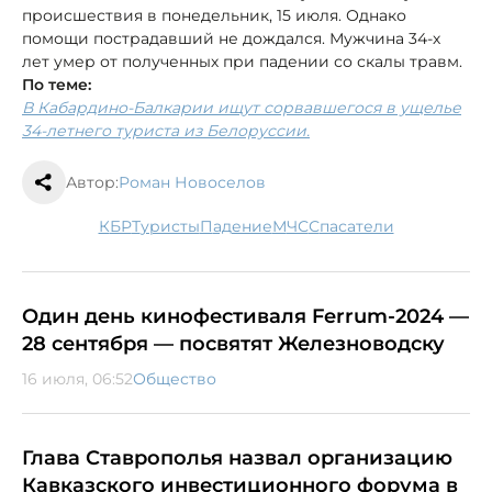
происшествия в понедельник, 15 июля. Однако
помощи пострадавший не дождался. Мужчина 34-х
лет умер от полученных при падении со скалы травм.
По теме:
В Кабардино-Балкарии ищут сорвавшегося в ущелье
34-летнего туриста из Белоруссии.
Автор:
Роман Новоселов
КБР
туристы
падение
МЧС
спасатели
Один день кинофестиваля Fеrrum-2024 —
28 сентября — посвятят Железноводску
16 июля, 06:52
Общество
Глава Ставрополья назвал организацию
Кавказского инвестиционного форума в