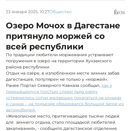
23 января 2025, 10:27
Общество
936
Озеро Мочох в Дагестане
притянуло моржей со
всей республики
По традиции любители моржевания устраивают
погружения в озеро на территории Хунзахского
района республики.
Отдых на озере, в излюбленном месте зимних забав
дагестанцев, популярен не только у «моржей».
Ранее Портал Северного Кавказа сообщал,
как к
покрывшемуся толстым слоем льда озеру
устремились сотни желающих покататься на коньках
и санках – на подъезде образовался большой затор из
автомобилей.
«Живописное место, притягивающее тысячи людей
для зимнего отдыха, стало площадкой любителей
закаливания», - сообщило дагестанское отделение