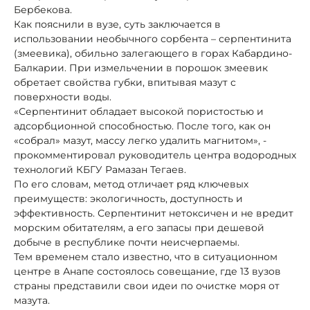
Бербекова.
Как пояснили в вузе, суть заключается в
использовании необычного сорбента – серпентинита
(змеевика), обильно залегающего в горах Кабардино-
Балкарии. При измельчении в порошок змеевик
обретает свойства губки, впитывая мазут с
поверхности воды.
«Серпентинит обладает высокой пористостью и
адсорбционной способностью. После того, как он
«собрал» мазут, массу легко удалить магнитом», -
прокомментировал руководитель центра водородных
технологий КБГУ Рамазан Тегаев.
По его словам, метод отличает ряд ключевых
преимуществ: экологичность, доступность и
эффективность. Серпентинит нетоксичен и не вредит
морским обитателям, а его запасы при дешевой
добыче в республике почти неисчерпаемы.
Тем временем стало известно, что в ситуационном
центре в Анапе состоялось совещание, где 13 вузов
страны представили свои идеи по очистке моря от
мазута.