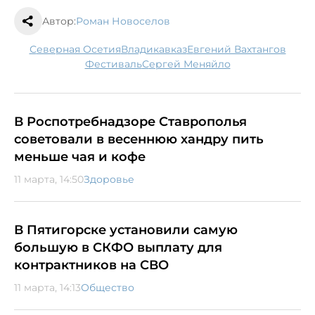
Автор:
Роман Новоселов
Северная Осетия
Владикавказ
Евгений Вахтангов
фестиваль
Сергей Меняйло
В Роспотребнадзоре Ставрополья
советовали в весеннюю хандру пить
меньше чая и кофе
11 марта, 14:50
Здоровье
В Пятигорске установили самую
большую в СКФО выплату для
контрактников на СВО
11 марта, 14:13
Общество