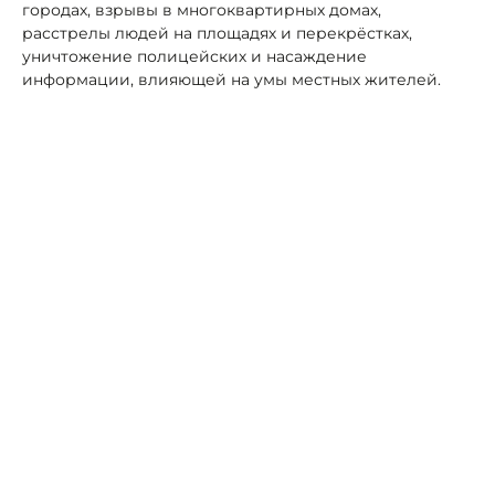
городах, взрывы в многоквартирных домах,
расстрелы людей на площадях и перекрёстках,
уничтожение полицейских и насаждение
информации, влияющей на умы местных жителей.
«Физически вооруженные бандподполья уничтожены,
однако идеологическая работа продолжается», -
констатировал Меликов.
В связи с этим он возмутился тому, что сообщения в
соцсетях об отключении света сразу же
сопровождаются призывом перекрыть дорогу и
инструкциями, как действовать дальше.
«Вам ничего не напоминает эта история? Пока
диванные эксперты хайпуют, а администраторы
каналов отчитываются перед западными заказчиками
о том, что выполнили мероприятия по Дагестану,
обычные люди страдают», – подчеркнул он.
По теме:
Глава Дагестана заявил о пальбе по региону
из всех фейкомётов.
Автор:
Роман Новоселов