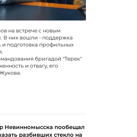
ов на встрече с новым
. В них вошли - поддержка
А и подготовка профильных
я.
командования бригадой "Терек"
нность и отвагу, его
Жукова.
р Невинномысска пообещал
казать разбивших стекло на