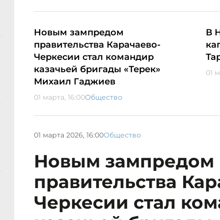
Новым зампредом
В 
правительства Карачаево-
ка
Черкесии стал командир
Та
казачьей бригады «Терек»
01 м
Михаил Гаджиев
01 марта, 16:00
Общество
01 марта 2026, 16:00
Общество
Новым зампредом
правительства Кар
Черкесии стал ко