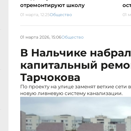
отремонтируют школу
ос
01 марта, 12:25
Общество
01 м
01 марта 2026, 15:06
Общество
В Нальчике набра
капитальный ремо
Тарчокова
По проекту на улице заменят ветхие сети 
новую ливневую систему канализации.