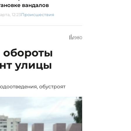
тановке вандалов
арта, 12:23
Происшествия
1980
л обороты
нт улицы
водоотведения, обустроят