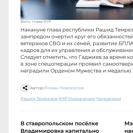
Фото: глава КЧР
Накануне глава республики Рашид Темрез
зампредом очертил круг его обязанностей
ветеранов СВО и их семей, развитие БПЛ
кадров для их управления и обслуживани
Следует отметить, что Гаджиев за время 
в зоне спецоперации проявил самоотверже
наградили Орденом Мужества и медалью 
Автор:
Роман Новоселов
|
|
|
Рашид Темрезов
КЧР
назначение
чиновники
В ставропольском посёлке
Мэ
Владимировка капитально
на