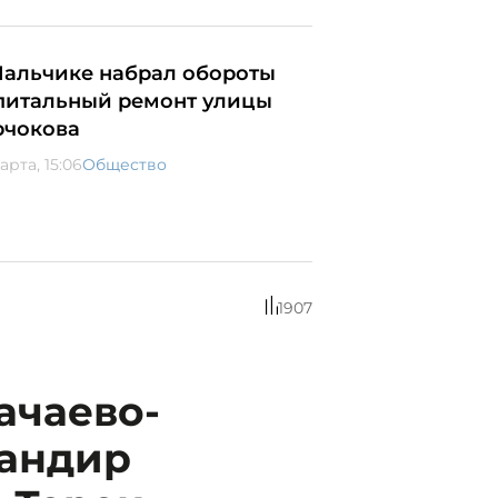
Нальчике набрал обороты
питальный ремонт улицы
рчокова
арта, 15:06
Общество
1907
ачаево-
мандир