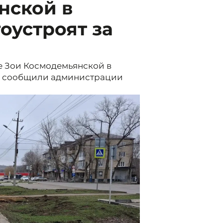
нской в
оустроят за
е Зои Космодемьянской в
й, сообщили администрации