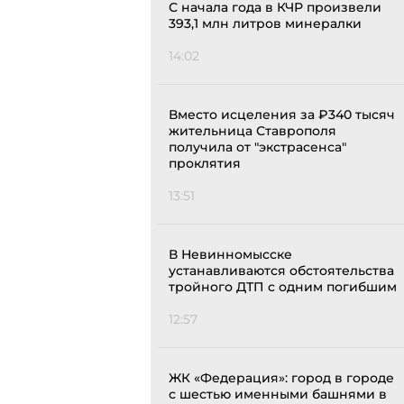
С начала года в КЧР произвели
393,1 млн литров минералки
14:02
Вместо исцеления за ₽340 тысяч
жительница Ставрополя
получила от "экстрасенса"
проклятия
13:51
В Невинномысске
устанавливаются обстоятельства
тройного ДТП с одним погибшим
12:57
ЖК «Федерация»: город в городе
с шестью именными башнями в