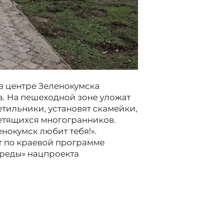
в центре Зеленокумска
а. На пешеходной зоне уложат
етильники, установят скамейки,
ветящихся многогранников.
нокумск любит тебя!».
т по краевой программе
реды» нацпроекта