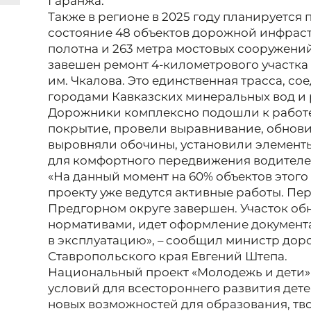
Гаранжа.
Также в регионе в 2025 году планируется
состояние 48 объектов дорожной инфраст
полотна и 263 метра мостовых сооружени
завешен ремонт 4-километрового участка 
им. Чкалова. Это единственная трасса, с
городами Кавказских минеральных вод и
Дорожники комплексно подошли к работ
покрытие, провели выравнивание, обнов
выровняли обочины, установили элемент
для комфортного передвижения водителе
«На данный момент на 60% объектов этого
проекту уже ведутся активные работы. Пер
Предгорном округе завершен. Участок обн
нормативами, идет оформление документа
в эксплуатацию», – сообщил министр дор
Ставропольского края Евгений Штепа.
Национальный проект «Молодежь и дети»
условий для всестороннего развития дет
новых возможностей для образования, тв