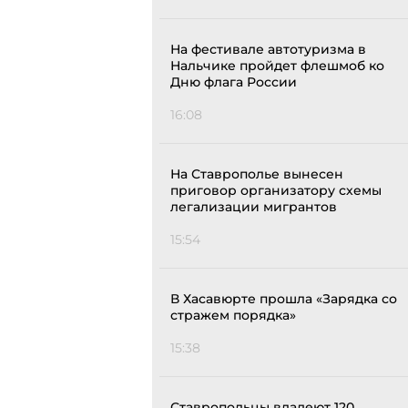
На фестивале автотуризма в
Нальчике пройдет флешмоб ко
Дню флага России
16:08
На Ставрополье вынесен
приговор организатору схемы
легализации мигрантов
15:54
В Хасавюрте прошла «Зарядка со
стражем порядка»
15:38
Ставропольцы владеют 120