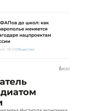
 ФАПов до школ: как
аврополье меняется
агодаря нацпроектам
ссии
ая, 08:33
Общество
1630
атель
ндиатом
и
ирантка Института экономики,