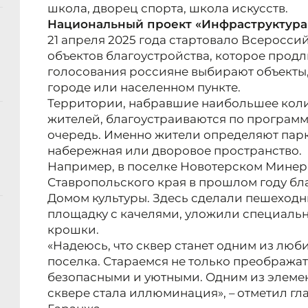
школа, дворец спорта, школа искусств.
Национальный проект «Инфраструктура
21 апреля 2025 года стартовало Всеросси
объектов благоустройства, которое продли
голосования россияне выбирают объекты, 
городе или населенном пункте.
Территории, набравшие наибольшее коли
жителей, благоустраиваются по программ
очередь. Именно жители определяют парк
набережная или дворовое пространство.
Например, в поселке Новотерском Минер
Ставропольского края в прошлом году бл
Домом культуры. Здесь сделали пешеходн
площадку с качелями, уложили специаль
крошки.
«Надеюсь, что сквер станет одним из люб
поселка. Стараемся не только преображат
безопасными и уютными. Одним из элемен
сквере стала иллюминация», – отметил г