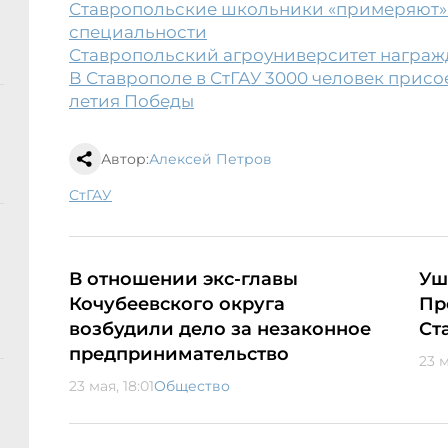
Ставропольские школьники «примеряют»
специальности
Ставропольский агроуниверситет награж
В Ставрополе в СтГАУ 3000 человек прис
летия Победы
Автор:
Алексей Петров
СтГАУ
В отношении экс-главы
Уш
Кочубеевского округа
Пр
возбудили дело за незаконное
Ст
предпринимательство
23 м
23 мая, 18:01
Общество