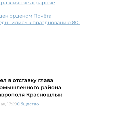
 различные аграрные
ден орденом Почёта
оединились к празднованию 80-
ел в отставку глава
омышленного района
аврополя Красношлык
ая, 17:09
Общество