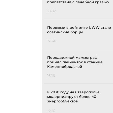
препятствия с лечебной грязью
18:02
Первыми в рейтинге UWW стали
осетинские борцы
17:24
Передвижной маммограф
принял пациенток в станице
Каменнобродской
16:16
К 2030 году на Ставрополье
модернизируют более 40
энергообъектов
16:12