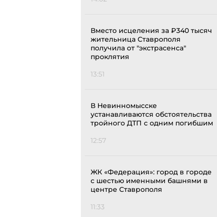
Вместо исцеления за ₽340 тысяч
жительница Ставрополя
получила от "экстрасенса"
проклятия
13:51
В Невинномысске
устанавливаются обстоятельства
тройного ДТП с одним погибшим
12:57
ЖК «Федерация»: город в городе
с шестью именными башнями в
центре Ставрополя
11:33