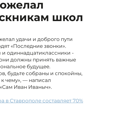
пожелал
ускникам школ
желал удачи и доброго пути
одят «Последние звонки».
 и одиннадцатиклассники -
с они должны принять важные
иональное будущее.
в, будьте собраны и спокойны,
к чему», — написал
 «Сам Иван Иваныч».
а в Ставрополе составляет 70%