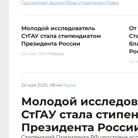
|
|
последний звонок
Иван Ульянченко
глава
Молодой исследователь
От
СтГАУ стала стипендиатом
Ст
Президента России
бл
Ро
24 мая, 08:44
Наука
24 м
24 мая 2025, 08:44
Наука
Молодой исследов
СтГАУ стала стипе
Президента Росси
Стипендией Президента РФ удостоена асп